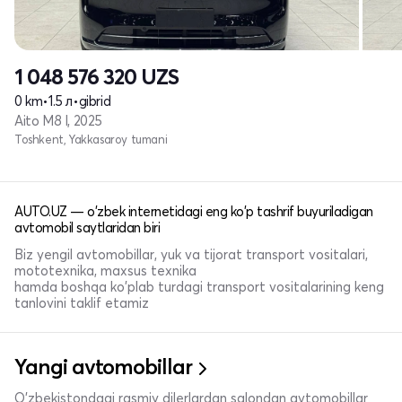
1 048 576 320
UZS
0 km
•
1.5 л
•
gibrid
Aito M8 I, 2025
Toshkent, Yakkasaroy tumani
AUTO.UZ — o'zbek internetidagi eng ko'p tashrif buyuriladigan
avtomobil saytlaridan biri
Biz yengil avtomobillar, yuk va tijorat transport vositalari,
mototexnika, maxsus texnika
hamda boshqa ko'plab turdagi transport vositalarining keng
tanlovini taklif etamiz
Yangi avtomobillar
O'zbekistondagi rasmiy dilerlardan salondan avtomobillar