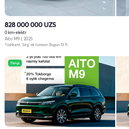
828 000 000
UZS
0 km
•
elektr
Aito M9 I, 2025
Toshkent, Sirg`ali tumani
• Bugun 13:11
Yangi