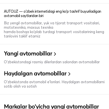
AUTO.UZ — o'zbek internetidagi eng ko'p tashrif buyuriladigan
avtomobil saytlaridan biri
Biz yengil avtomobillar, yuk va tijorat transport vositalari,
mototexnika, maxsus texnika
hamda boshqa ko'plab turdagi transport vositalarining keng
tanlovini taklif etamiz
Yangi avtomobillar
O'zbekistondagi rasmiy dilerlardan salondan avtomobillar
Haydalgan avtomobillar
O'zbekistonda avtomobil e’lonlari. Haydalgan avtomobillarni
sotib olish va sotish
Markalar bo'yicha yangi avtomobillar