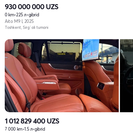
930 000 000
UZS
0 km
•
225 л
•
gibrid
Aito M9 I, 2025
Toshkent, Sirg`ali tumani
1 012 829 400
UZS
7 000 km
•
1.5 л
•
gibrid