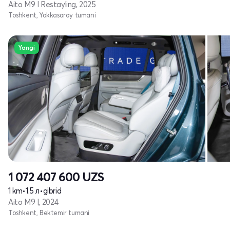
Aito M9 I Restayling, 2025
Toshkent, Yakkasaroy tumani
Yangi
1 072 407 600
UZS
1 km
•
1.5 л
•
gibrid
Aito M9 I, 2024
Toshkent, Bektemir tumani