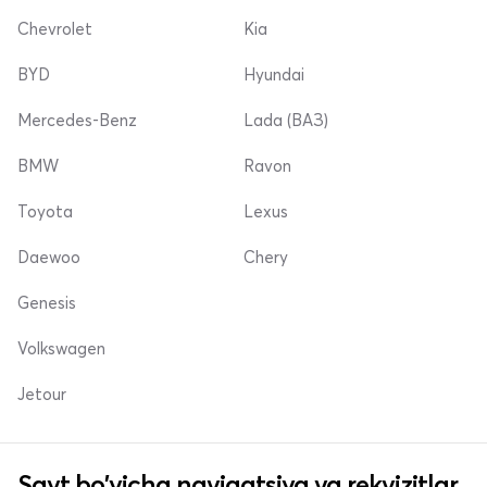
Chevrolet
Kia
BYD
Hyundai
Mercedes-Benz
Lada (ВАЗ)
BMW
Ravon
Toyota
Lexus
Daewoo
Chery
Genesis
Volkswagen
Jetour
Sayt bo'yicha navigatsiya va rekvizitlar