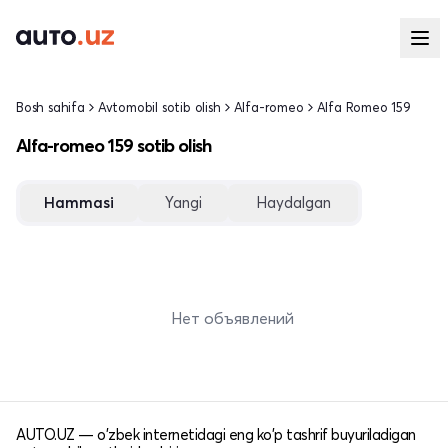
Bosh sahifa
Avtomobil sotib olish
Alfa-romeo
Alfa Romeo 159
Alfa-romeo 159 sotib olish
Hammasi
Yangi
Haydalgan
Нет объявлений
AUTO.UZ — o'zbek internetidagi eng ko'p tashrif buyuriladigan