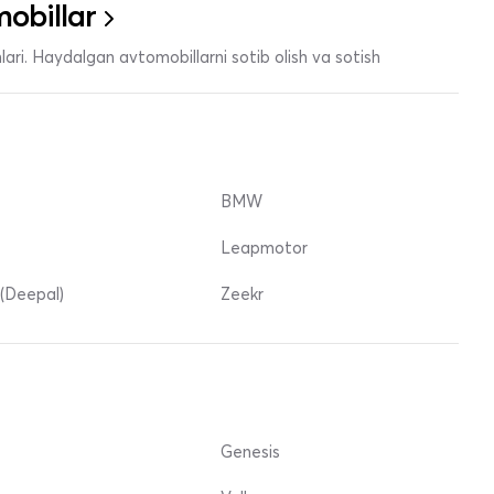
obillar
ari. Haydalgan avtomobillarni sotib olish va sotish
BMW
Leapmotor
(Deepal)
Zeekr
Genesis