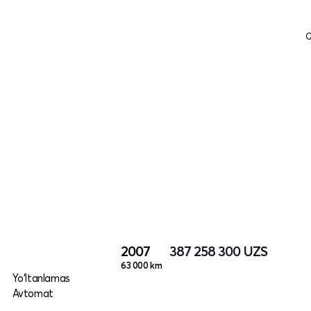
Q
2007
387 258 300
UZS
63 000 km
Yo‘ltanlamas
Avtomat