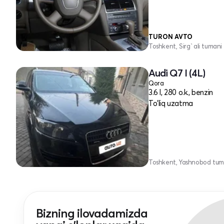
TURON AVTO
Toshkent, Sirg`ali tumani
Audi Q7 I (4L)
Qora
3.6 l, 280 o.k., benzin
To'liq uzatma
Toshkent, Yashnobod tum
Bizning ilovadamizda