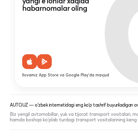
yangi e'lonlar xaqida
habarnomalar oling
Ilovamiz App Store va Google Play'da mavjud
AUTO.UZ — o'zbek internetidagi eng ko'p tashrif buyuriladigan av
Biz yengil avtomobillar, yuk va tijorat transport vositalari,
hamda boshqa ko'plab turdagi transport vositalarining keng t