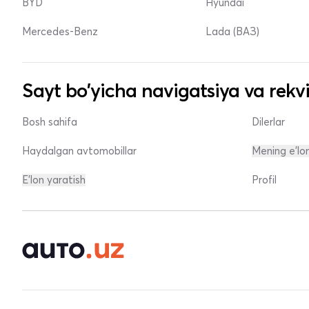
BYD
Hyundai
Mercedes-Benz
Lada (ВАЗ)
Sayt bo'yicha navigatsiya va rekvi
Bosh sahifa
Dilerlar
Haydalgan avtomobillar
Mening e'lo
E'lon yaratish
Profil