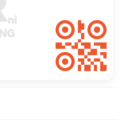
R
ni
ANG