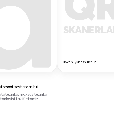
Q
SKANERL
Ilovani yuklash uchun
tomobil saytlaridan biri
 mototexnika, maxsus texnika
anlovini taklif etamiz