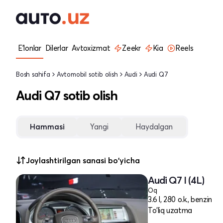
E'lonlar
Dilerlar
Avtoxizmat
Zeekr
Kia
Reels
Bosh sahifa
Avtomobil sotib olish
Audi
Audi Q7
Audi Q7 sotib olish
Hammasi
Yangi
Haydalgan
Joylashtirilgan sanasi bo'yicha
Audi Q7 I (4L)
Oq
3.6 l, 280 o.k., benzin
To'liq uzatma