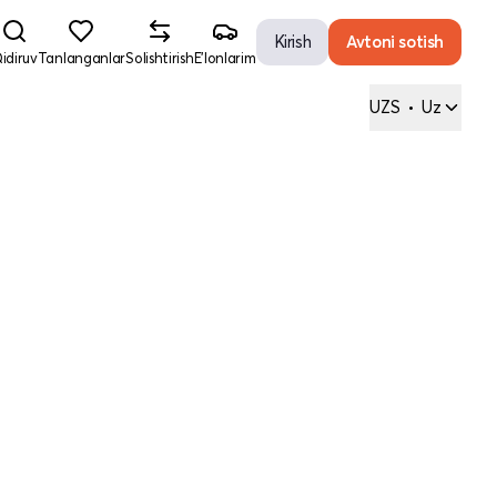
Kirish
Avtoni sotish
idiruv
Tanlanganlar
Solishtirish
E'lonlarim
UZS
•
Uz