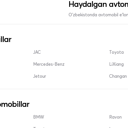
Haydalgan avtom
O'zbekistonda avtomobil e’lonl
llar
JAC
Toyota
Mercedes-Benz
LiXiang
Jetour
Changan 
mobillar
BMW
Ravon