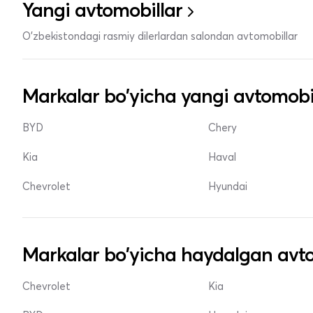
Yangi avtomobillar
O'zbekistondagi rasmiy dilerlardan salondan avtomobillar
Markalar bo'yicha yangi avtomobi
BYD
Chery
Kia
Haval
Chevrolet
Hyundai
Markalar bo'yicha haydalgan avto
Chevrolet
Kia