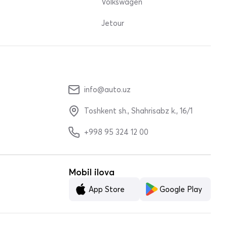
Volkswagen
Jetour
info@auto.uz
Toshkent sh., Shahrisabz k., 16/1
+998 95 324 12 00
Mobil ilova
App Store
Google Play