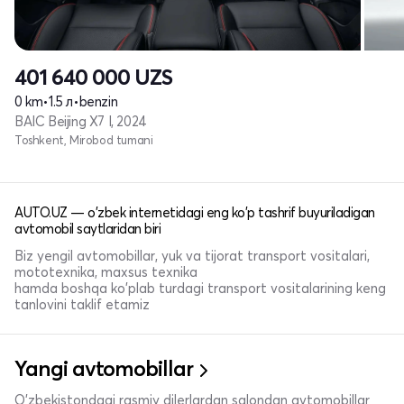
401 640 000
UZS
0 km
•
1.5 л
•
benzin
BAIC Beijing X7 I, 2024
Toshkent, Mirobod tumani
AUTO.UZ — o'zbek internetidagi eng ko'p tashrif buyuriladigan
avtomobil saytlaridan biri
Biz yengil avtomobillar, yuk va tijorat transport vositalari,
mototexnika, maxsus texnika
hamda boshqa ko'plab turdagi transport vositalarining keng
tanlovini taklif etamiz
Yangi avtomobillar
O'zbekistondagi rasmiy dilerlardan salondan avtomobillar