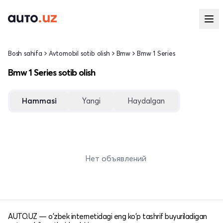
Bosh sahifa
Avtomobil sotib olish
Bmw
Bmw 1 Series
Bmw 1 Series sotib olish
Hammasi
Yangi
Haydalgan
Нет объявлений
AUTO.UZ — o'zbek internetidagi eng ko'p tashrif buyuriladigan