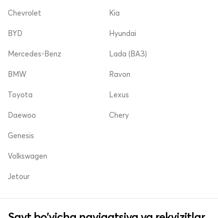
Chevrolet
Kia
BYD
Hyundai
Mercedes-Benz
Lada (ВАЗ)
BMW
Ravon
Toyota
Lexus
Daewoo
Chery
Genesis
Volkswagen
Jetour
Sayt bo'yicha navigatsiya va rekvizitlar