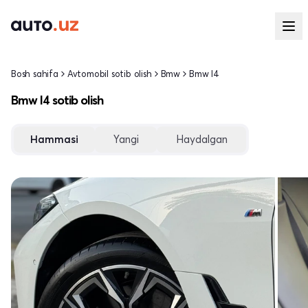
Bosh sahifa
Avtomobil sotib olish
Bmw
Bmw I4
Bmw I4 sotib olish
Hammasi
Yangi
Haydalgan