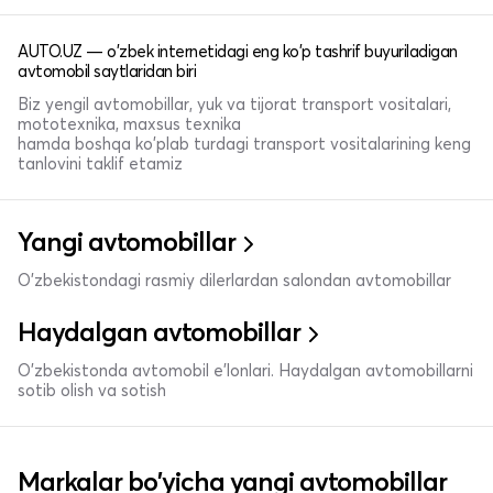
AUTO.UZ — o'zbek internetidagi eng ko'p tashrif buyuriladigan
avtomobil saytlaridan biri
Biz yengil avtomobillar, yuk va tijorat transport vositalari,
mototexnika, maxsus texnika
hamda boshqa ko'plab turdagi transport vositalarining keng
tanlovini taklif etamiz
Yangi avtomobillar
O'zbekistondagi rasmiy dilerlardan salondan avtomobillar
Haydalgan avtomobillar
O'zbekistonda avtomobil e’lonlari. Haydalgan avtomobillarni
sotib olish va sotish
Markalar bo'yicha yangi avtomobillar