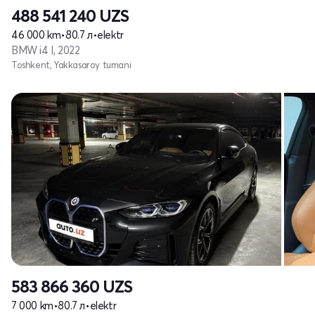
488 541 240
UZS
46 000 km
•
80.7 л
•
elektr
BMW i4 I, 2022
Toshkent, Yakkasaroy tumani
583 866 360
UZS
7 000 km
•
80.7 л
•
elektr