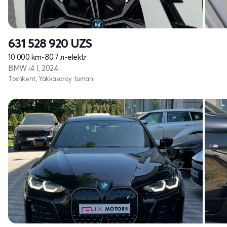
631 528 920
UZS
10 000 km
•
80.7 л
•
elektr
BMW i4 I, 2024
Toshkent, Yakkasaroy tumani