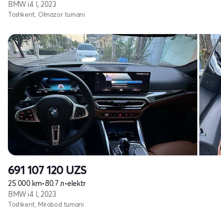
BMW i4 I, 2023
Toshkent, Olmazor tumani
691 107 120
UZS
25 000 km
•
80.7 л
•
elektr
BMW i4 I, 2023
Toshkent, Mirobod tumani