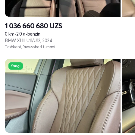
1 036 660 680
UZS
0 km
•
2.0 л
•
benzin
BMW X1 III U11/U12, 2024
Toshkent, Yunusobod tumani
Yangi