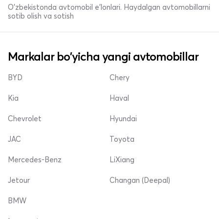
O'zbekistonda avtomobil e’lonlari. Haydalgan avtomobillarni
sotib olish va sotish
Markalar bo'yicha yangi avtomobillar
BYD
Chery
Kia
Haval
Chevrolet
Hyundai
JAC
Toyota
Mercedes-Benz
LiXiang
Jetour
Changan (Deepal)
BMW