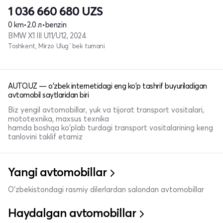
1 036 660 680
UZS
0 km
•
2.0 л
•
benzin
BMW X1 III U11/U12, 2024
Toshkent, Mirzo Ulug`bek tumani
AUTO.UZ — o'zbek internetidagi eng ko'p tashrif buyuriladigan
avtomobil saytlaridan biri
Biz yengil avtomobillar, yuk va tijorat transport vositalari,
mototexnika, maxsus texnika
hamda boshqa ko'plab turdagi transport vositalarining keng
tanlovini taklif etamiz
Yangi avtomobillar
O'zbekistondagi rasmiy dilerlardan salondan avtomobillar
Haydalgan avtomobillar