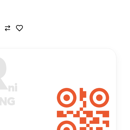
R
ni
ANG