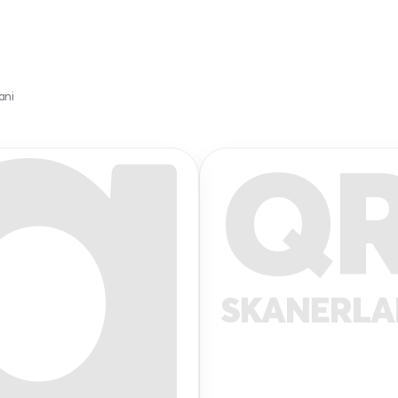
ani
Q
SKANERL