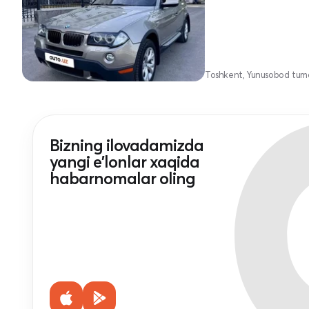
Toshkent, Yunusobod tum
Bizning ilovadamizda
yangi e'lonlar xaqida
habarnomalar oling