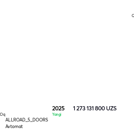
Q
2025
1 273 131 800
UZS
Oq
Yangi
ALLROAD_5_DOORS
Avtomat