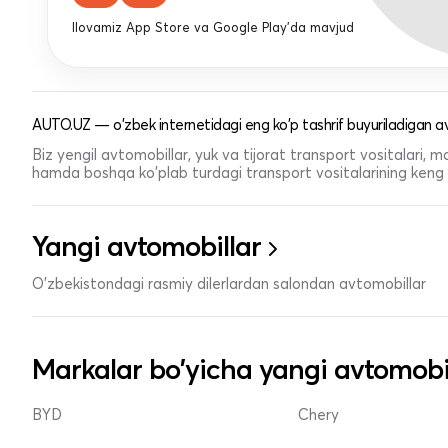
Ilovamiz App Store va Google Play'da mavjud
AUTO.UZ — o'zbek internetidagi eng ko'p tashrif buyuriladigan av
Biz yengil avtomobillar, yuk va tijorat transport vositalari,
hamda boshqa ko'plab turdagi transport vositalarining keng t
Yangi avtomobillar
O'zbekistondagi rasmiy dilerlardan salondan avtomobillar
Markalar bo'yicha yangi avtomobi
BYD
Chery