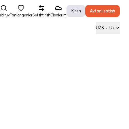
Kirish
Avtoni sotish
idiruv
Tanlanganlar
Solishtirish
E'lonlarim
UZS
•
Uz