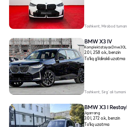
Toshkent, Mirobod tuman
BMW X3 IV
Komplektatsiya
2.0 l, 258 o.k., benzin
To'liq g'ildirakli uzatma
Toshkent, Sirg`ali tumani
BMW X3 I Restayl
Jigarrang
3.0 l, 272 o.k., benzin
To'liq uzatma