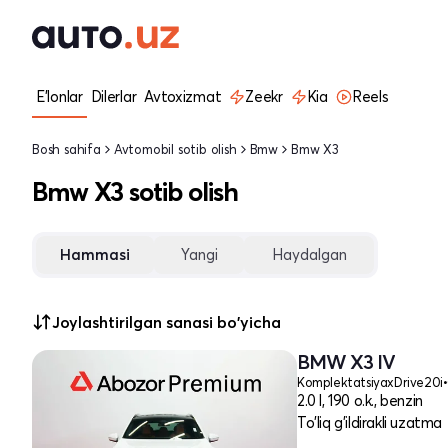
E'lonlar
Dilerlar
Avtoxizmat
Zeekr
Kia
Reels
Bosh sahifa
Avtomobil sotib olish
Bmw
Bmw X3
Bmw X3 sotib olish
Hammasi
Yangi
Haydalgan
Joylashtirilgan sanasi bo'yicha
BMW X3 IV
Komplektatsiya
xDrive20i
•
2.0 l, 190 o.k., benzin
To'liq g'ildirakli uzatma