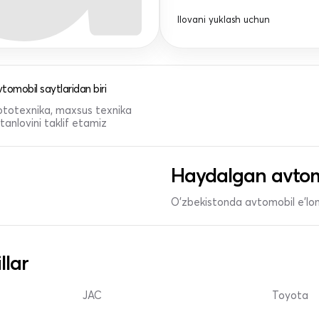
Ilovani yuklash uchun
tomobil saytlaridan biri
 mototexnika, maxsus texnika
anlovini taklif etamiz
Haydalgan avtom
O'zbekistonda avtomobil e’lonl
llar
JAC
Toyota