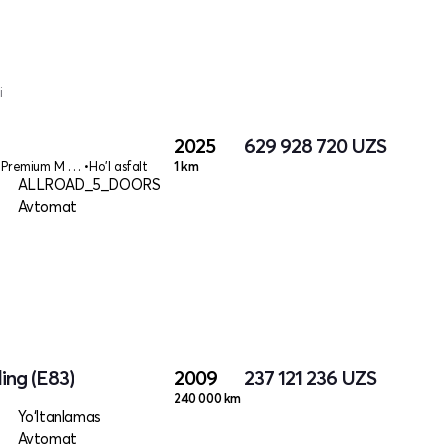
i
2025
629 928 720
UZS
xDrive30L Premium M Sport
•
Ho'l asfalt
1 km
ALLROAD_5_DOORS
Avtomat
ing (E83)
2009
237 121 236
UZS
240 000 km
Yo‘ltanlamas
Avtomat