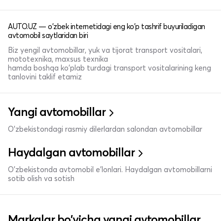
AUTO.UZ — o'zbek internetidagi eng ko'p tashrif buyuriladigan
avtomobil saytlaridan biri
Biz yengil avtomobillar, yuk va tijorat transport vositalari,
mototexnika, maxsus texnika
hamda boshqa ko'plab turdagi transport vositalarining keng
tanlovini taklif etamiz
Yangi avtomobillar
O'zbekistondagi rasmiy dilerlardan salondan avtomobillar
Haydalgan avtomobillar
O'zbekistonda avtomobil e’lonlari. Haydalgan avtomobillarni
sotib olish va sotish
Markalar bo'yicha yangi avtomobillar