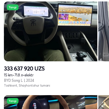
Yangi
333 637 920
UZS
15 km
•
71.8 л
•
elektr
BYD Song L I, 2024
Toshkent, Shayhontohur tumani
Yangi