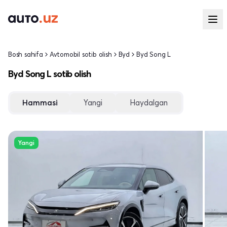
Bosh sahifa
Avtomobil sotib olish
Byd
Byd Song L
Byd Song L sotib olish
Hammasi
Yangi
Haydalgan
Yangi