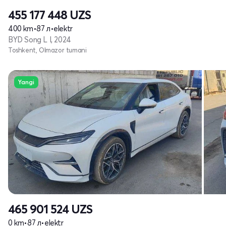
455 177 448
UZS
400 km
•
87 л
•
elektr
BYD Song L I, 2024
Toshkent, Olmazor tumani
Yangi
465 901 524
UZS
0 km
•
87 л
•
elektr