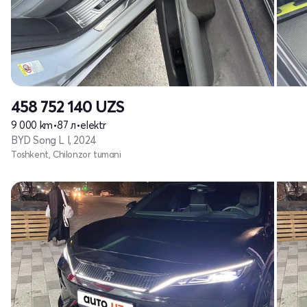
458 752 140
UZS
9 000 km
•
87 л
•
elektr
BYD Song L I, 2024
Toshkent, Chilonzor tumani