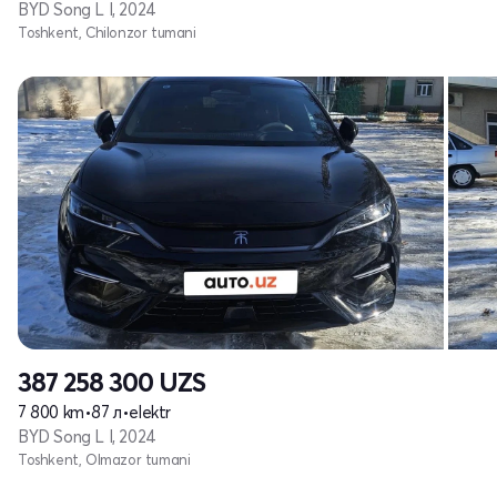
BYD Song L I, 2024
Toshkent, Chilonzor tumani
387 258 300
UZS
7 800 km
•
87 л
•
elektr
BYD Song L I, 2024
Toshkent, Olmazor tumani