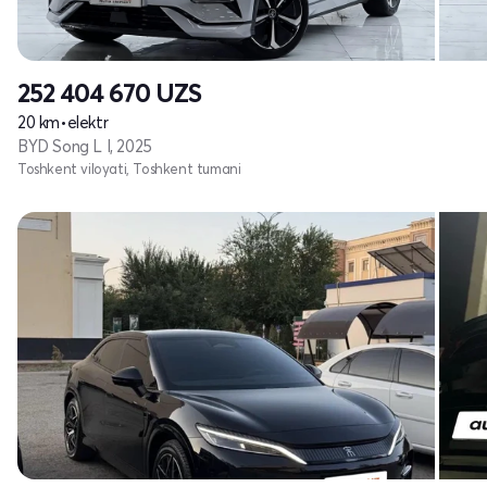
252 404 670
UZS
20 km
•
elektr
BYD Song L I, 2025
Toshkent viloyati, Toshkent tumani