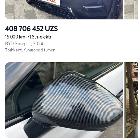
408 706 452
UZS
16 000 km
•
71.8 л
•
elektr
BYD Song L I, 2024
Toshkent, Yunusobod tumani