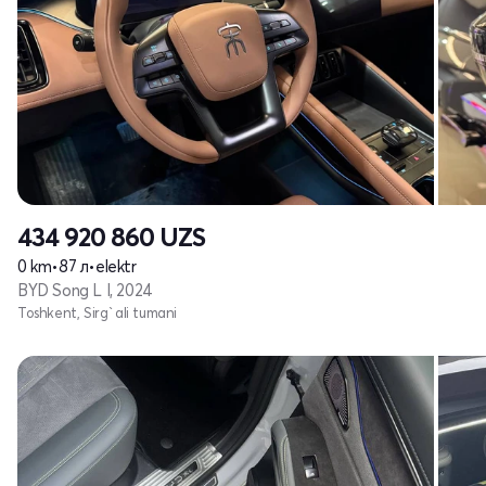
434 920 860
UZS
0 km
•
87 л
•
elektr
BYD Song L I, 2024
Toshkent, Sirg`ali tumani