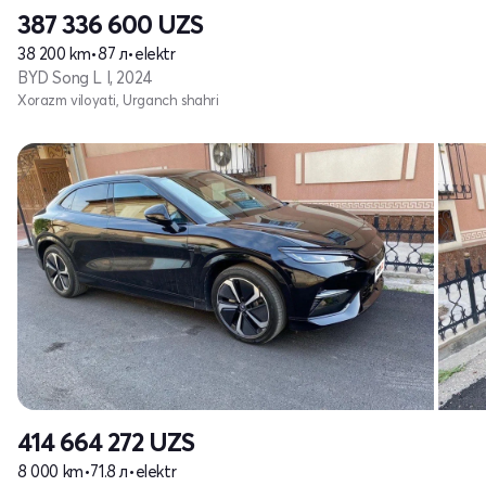
387 336 600
UZS
38 200 km
•
87 л
•
elektr
BYD Song L I, 2024
Xorazm viloyati, Urganch shahri
414 664 272
UZS
8 000 km
•
71.8 л
•
elektr