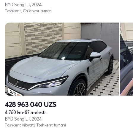
BYD Song L I, 2024
Toshkent, Chilonzor tumani
428 963 040
UZS
4 780 km
•
87 л
•
elektr
BYD Song L I, 2024
Toshkent viloyati, Toshkent tumani