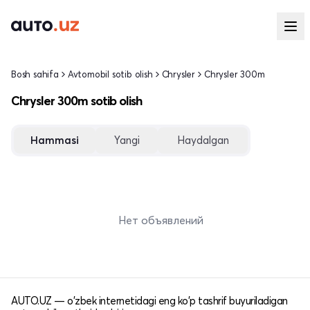
Bosh sahifa
Avtomobil sotib olish
Chrysler
Chrysler 300m
Chrysler 300m sotib olish
Hammasi
Yangi
Haydalgan
Нет объявлений
AUTO.UZ — o'zbek internetidagi eng ko'p tashrif buyuriladigan