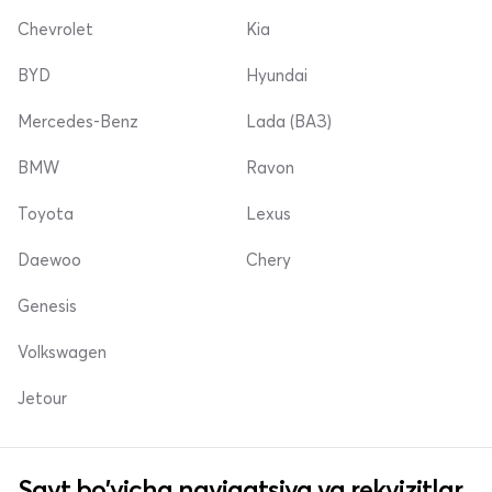
Chevrolet
Kia
BYD
Hyundai
Mercedes-Benz
Lada (ВАЗ)
BMW
Ravon
Toyota
Lexus
Daewoo
Chery
Genesis
Volkswagen
Jetour
Sayt bo'yicha navigatsiya va rekvizitlar