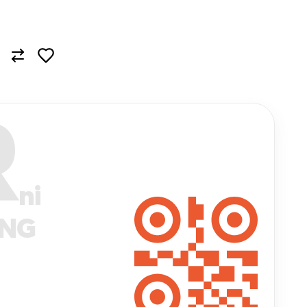
R
ni
ANG