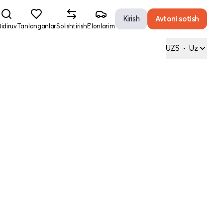
Kirish
Avtoni sotish
idiruv
Tanlanganlar
Solishtirish
E'lonlarim
UZS
•
Uz