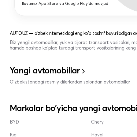
Ilovamiz App Store va Google Play'da mavjud
AUTO.UZ — o'zbek internetidagi eng ko'p tashrif buyuriladigan av
Biz yengil avtomobillar, yuk va tijorat transport vositalari,
hamda boshqa ko'plab turdagi transport vositalarining keng t
Yangi avtomobillar
O'zbekistondagi rasmiy dilerlardan salondan avtomobillar
Markalar bo'yicha yangi avtomobi
BYD
Chery
Kia
Haval