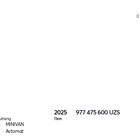
Q
2025
977 475 600
UZS
ulrang
1 km
MINIVAN
Avtomat