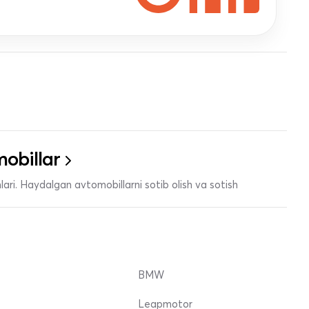
obillar
ari. Haydalgan avtomobillarni sotib olish va sotish
BMW
Leapmotor