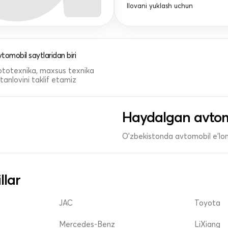
Ilovani yuklash uchun
tomobil saytlaridan biri
 mototexnika, maxsus texnika
anlovini taklif etamiz
Haydalgan avtom
O'zbekistonda avtomobil e’lonl
llar
JAC
Toyota
Mercedes-Benz
LiXiang