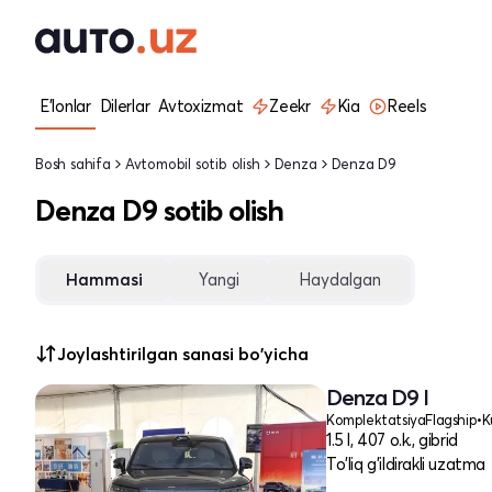
E'lonlar
Dilerlar
Avtoxizmat
Zeekr
Kia
Reels
Bosh sahifa
Avtomobil sotib olish
Denza
Denza D9
Denza D9 sotib olish
Hammasi
Yangi
Haydalgan
Joylashtirilgan sanasi bo'yicha
Denza D9 I
Komplektatsiya
Flagship
•
K
1.5 l, 407 o.k., gibrid
To'liq g'ildirakli uzatma