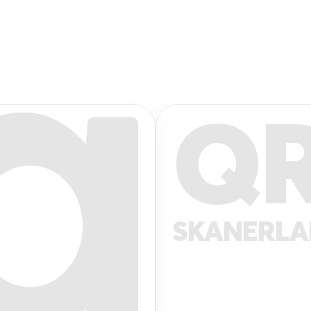
Q
SKANERL