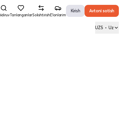
Kirish
Avtoni sotish
idiruv
Tanlanganlar
Solishtirish
E'lonlarim
UZS
•
Uz