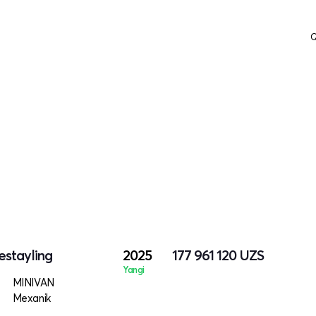
Q
estayling
2025
177 961 120
UZS
Yangi
MINIVAN
Mexanik