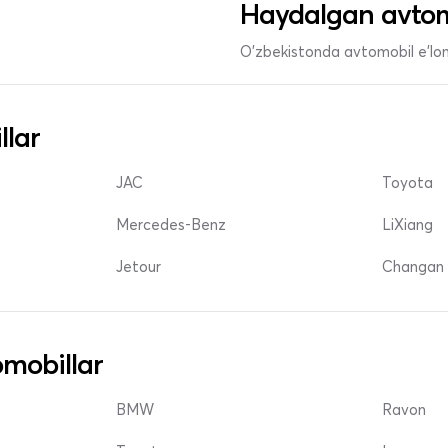
Haydalgan avtom
O'zbekistonda avtomobil e’lonl
llar
JAC
Toyota
Mercedes-Benz
LiXiang
Jetour
Changan 
mobillar
BMW
Ravon