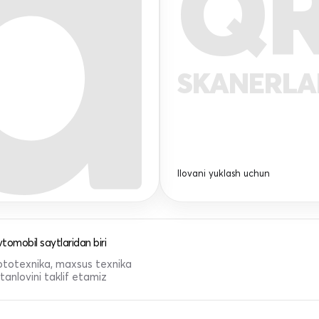
Q
SKANERL
Ilovani yuklash uchun
tomobil saytlaridan biri
 mototexnika, maxsus texnika
anlovini taklif etamiz