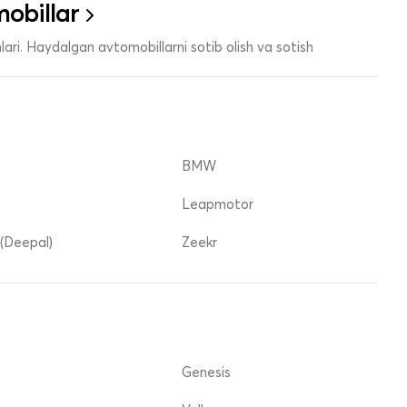
obillar
ari. Haydalgan avtomobillarni sotib olish va sotish
BMW
Leapmotor
(Deepal)
Zeekr
Genesis