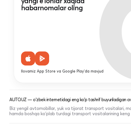
yangi e'lonlar xaqida
habarnomalar oling
Ilovamiz App Store va Google Play'da mavjud
AUTO.UZ — o'zbek internetidagi eng ko'p tashrif buyuriladigan av
Biz yengil avtomobillar, yuk va tijorat transport vositalari,
hamda boshqa ko'plab turdagi transport vositalarining keng t