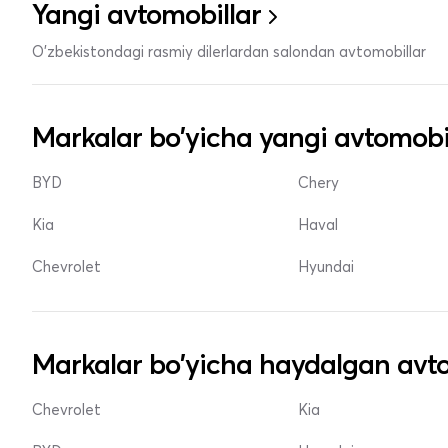
Yangi avtomobillar
O'zbekistondagi rasmiy dilerlardan salondan avtomobillar
Markalar bo'yicha yangi avtomobi
BYD
Chery
Kia
Haval
Chevrolet
Hyundai
Markalar bo'yicha haydalgan avto
Chevrolet
Kia