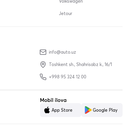
Volkswagen
Jetour
info@auto.uz
Toshkent sh., Shahrisabz k., 16/1
+998 95 324 12 00
Mobil ilova
App Store
Google Play