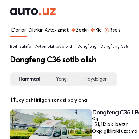
E'lonlar
Dilerlar
Avtoxizmat
Zeekr
Kia
Reels
Bosh sahifa
Avtomobil sotib olish
Dongfeng
Dongfeng C36
Dongfeng C36 sotib olish
Hammasi
Yangi
Haydalgan
Joylashtirilgan sanasi bo'yicha
Dongfeng C36 I R
Oq
1.5 l, 112 o.k., benzin
Orqa g'ildirakli uzatma