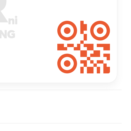
R
ni
ANG