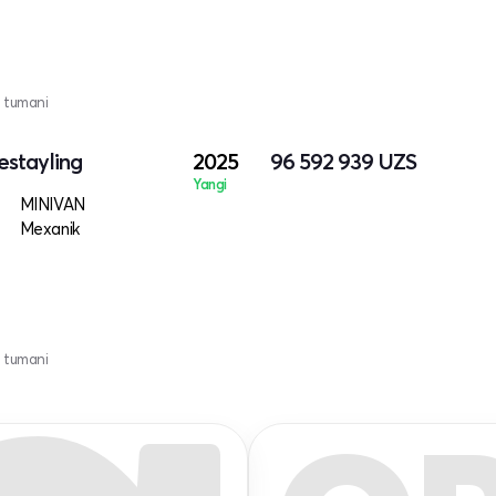
 tumani
estayling
2025
96 592 939
UZS
Yangi
MINIVAN
Mexanik
 tumani