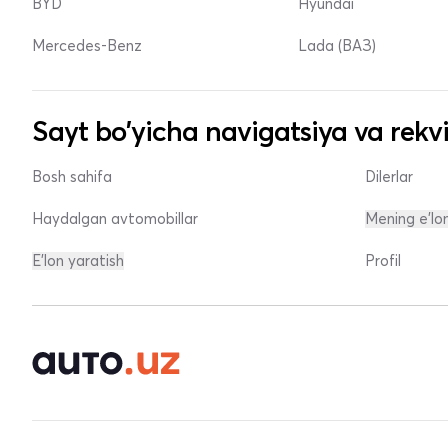
BYD
Hyundai
Mercedes-Benz
Lada (ВАЗ)
Sayt bo'yicha navigatsiya va rekvi
Bosh sahifa
Dilerlar
Haydalgan avtomobillar
Mening e'lo
E'lon yaratish
Profil