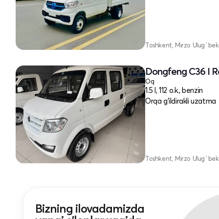
Toshkent, Mirzo Ulug`bek
Dongfeng C36 I R
Oq
1.5 l, 112 o.k., benzin
Orqa g'ildirakli uzatma
Toshkent, Mirzo Ulug`bek
Bizning ilovadamizda