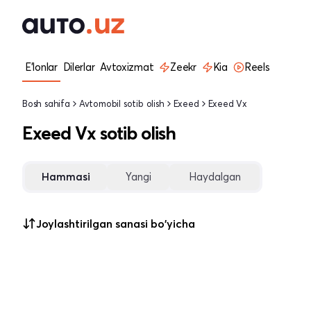
E'lonlar
Dilerlar
Avtoxizmat
Zeekr
Kia
Reels
Bosh sahifa
Avtomobil sotib olish
Exeed
Exeed Vx
Exeed Vx sotib olish
Hammasi
Yangi
Haydalgan
Joylashtirilgan sanasi bo'yicha