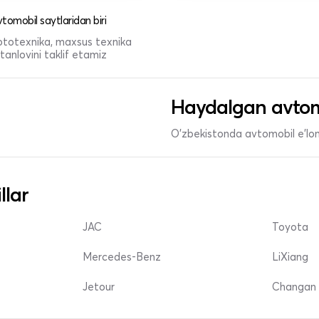
tomobil saytlaridan biri
 mototexnika, maxsus texnika
anlovini taklif etamiz
Haydalgan avtom
O'zbekistonda avtomobil e’lonl
llar
JAC
Toyota
Mercedes-Benz
LiXiang
Jetour
Changan 