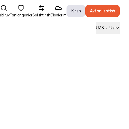
Kirish
Avtoni sotish
idiruv
Tanlanganlar
Solishtirish
E'lonlarim
UZS
•
Uz