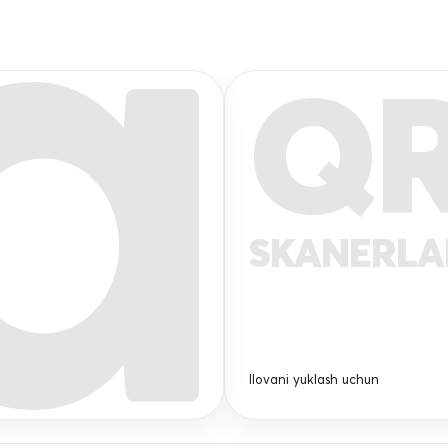
Q
SKANERL
Ilovani yuklash uchun