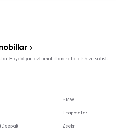
obillar
ari. Haydalgan avtomobillarni sotib olish va sotish
BMW
Leapmotor
(Deepal)
Zeekr