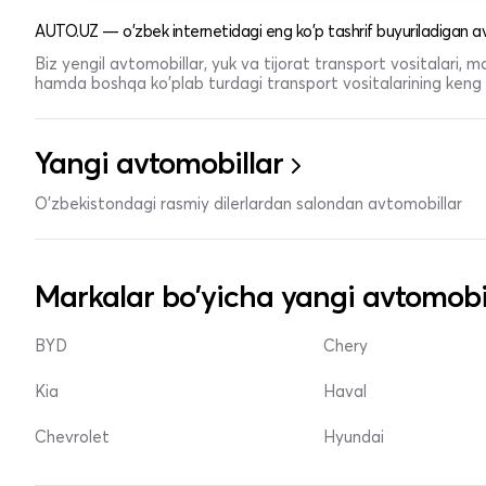
AUTO.UZ — o'zbek internetidagi eng ko'p tashrif buyuriladigan av
Biz yengil avtomobillar, yuk va tijorat transport vositalari,
hamda boshqa ko'plab turdagi transport vositalarining keng t
Yangi avtomobillar
O'zbekistondagi rasmiy dilerlardan salondan avtomobillar
Markalar bo'yicha yangi avtomobi
BYD
Chery
Kia
Haval
Chevrolet
Hyundai