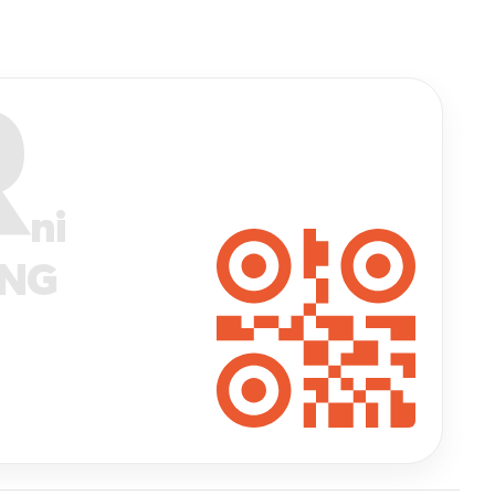
R
ni
ANG