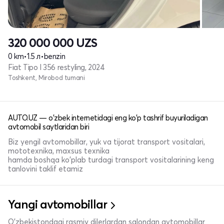
320 000 000
UZS
0 km
•
1.5 л
•
benzin
Fiat Tipo I 356 restyling, 2024
Toshkent, Mirobod tumani
AUTO.UZ — o'zbek internetidagi eng ko'p tashrif buyuriladigan
avtomobil saytlaridan biri
Biz yengil avtomobillar, yuk va tijorat transport vositalari,
mototexnika, maxsus texnika
hamda boshqa ko'plab turdagi transport vositalarining keng
tanlovini taklif etamiz
Yangi avtomobillar
O'zbekistondagi rasmiy dilerlardan salondan avtomobillar