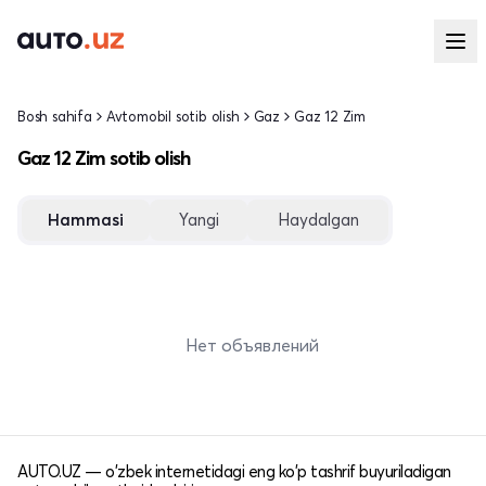
Bosh sahifa
Avtomobil sotib olish
Gaz
Gaz 12 Zim
Gaz 12 Zim sotib olish
Hammasi
Yangi
Haydalgan
Нет объявлений
AUTO.UZ — o'zbek internetidagi eng ko'p tashrif buyuriladigan