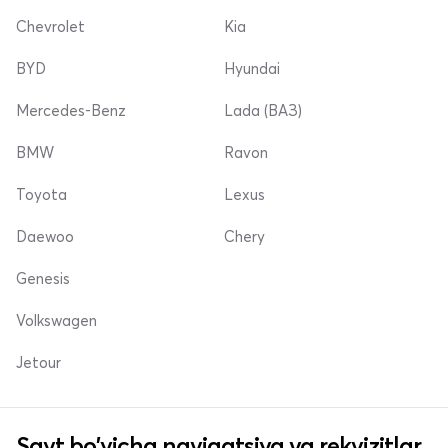
Chevrolet
Kia
BYD
Hyundai
Mercedes-Benz
Lada (ВАЗ)
BMW
Ravon
Toyota
Lexus
Daewoo
Chery
Genesis
Volkswagen
Jetour
Sayt bo'yicha navigatsiya va rekvizitlar