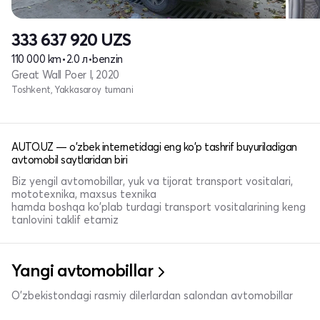
333 637 920
UZS
110 000 km
•
2.0 л
•
benzin
Great Wall Poer I, 2020
Toshkent, Yakkasaroy tumani
AUTO.UZ — o'zbek internetidagi eng ko'p tashrif buyuriladigan
avtomobil saytlaridan biri
Biz yengil avtomobillar, yuk va tijorat transport vositalari,
mototexnika, maxsus texnika
hamda boshqa ko'plab turdagi transport vositalarining keng
tanlovini taklif etamiz
Yangi avtomobillar
O'zbekistondagi rasmiy dilerlardan salondan avtomobillar