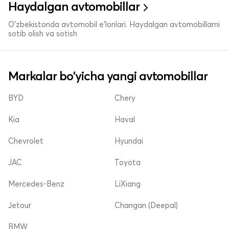
Haydalgan avtomobillar
O'zbekistonda avtomobil e’lonlari. Haydalgan avtomobillarni
sotib olish va sotish
Markalar bo'yicha yangi avtomobillar
BYD
Chery
Kia
Haval
Chevrolet
Hyundai
JAC
Toyota
Mercedes-Benz
LiXiang
Jetour
Changan (Deepal)
BMW