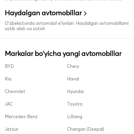
Haydalgan avtomobillar
O'zbekistonda avtomobil e’lonlari. Haydalgan avtomobillarni
sotib olish va sotish
Markalar bo'yicha yangi avtomobillar
BYD
Chery
Kia
Haval
Chevrolet
Hyundai
JAC
Toyota
Mercedes-Benz
LiXiang
Jetour
Changan (Deepal)