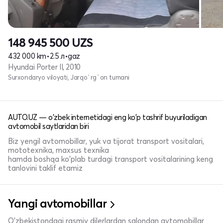
148 945 500
UZS
432 000 km
•
2.5 л
•
gaz
Hyundai Porter II, 2010
Surxondaryo viloyati, Jarqo`rg`on tumani
AUTO.UZ — o'zbek internetidagi eng ko'p tashrif buyuriladigan
avtomobil saytlaridan biri
Biz yengil avtomobillar, yuk va tijorat transport vositalari,
mototexnika, maxsus texnika
hamda boshqa ko'plab turdagi transport vositalarining keng
tanlovini taklif etamiz
Yangi avtomobillar
O'zbekistondagi rasmiy dilerlardan salondan avtomobillar