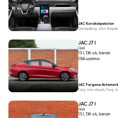
JAC Karakalpakstan
Qoraqalpog`iston Respubli
JAC J7 I
Qizil
1.5 l, 136 o.k., benzin
Oldi uzatma
JAC Fargona Avtomar
Farg`ona viloyati, Farg`o
JAC J7 I
Qizil
1.5 l, 136 o.k., benzin