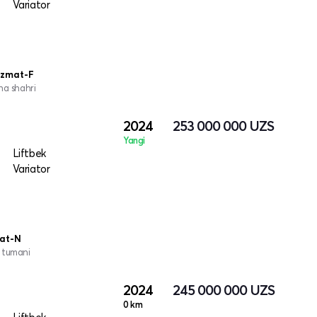
Variator
izmat-F
na shahri
2024
253 000 000
UZS
Yangi
Liftbek
Variator
mat-N
 tumani
2024
245 000 000
UZS
0 km