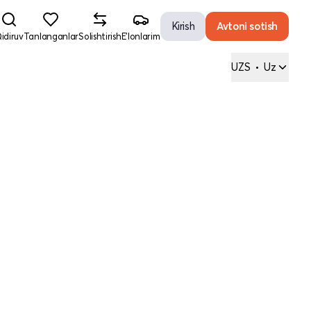
Kirish
Avtoni sotish
idiruv
Tanlanganlar
Solishtirish
E'lonlarim
UZS
•
Uz