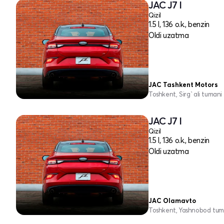
JAC J7 I
Qizil
1.5 l, 136 o.k., benzin
Oldi uzatma
JAC Tashkent Motors
Toshkent, Sirg`ali tumani
JAC J7 I
Qizil
1.5 l, 136 o.k., benzin
Oldi uzatma
JAC Olamavto
Toshkent, Yashnobod tum