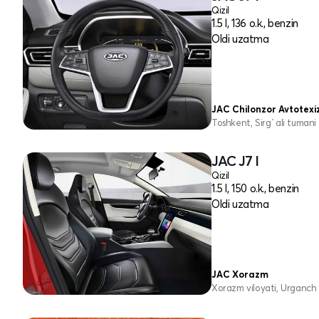
Qizil
1.5 l, 136 o.k., benzin
Oldi uzatma
JAC Chilonzor Avtotex
Toshkent, Sirg`ali tumani
JAC J7 I
Qizil
1.5 l, 150 o.k., benzin
Oldi uzatma
JAC Xorazm
Xorazm viloyati, Urganch