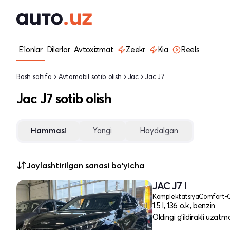
E'lonlar
Dilerlar
Avtoxizmat
Zeekr
Kia
Reels
Bosh sahifa
Avtomobil sotib olish
Jac
Jac J7
Jac J7 sotib olish
Hammasi
Yangi
Haydalgan
Joylashtirilgan sanasi bo'yicha
JAC J7 I
Komplektatsiya
Comfort
•
1.5 l, 136 o.k., benzin
Oldingi g'ildirakli uzatm