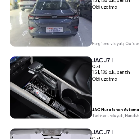
1.5 l, 136 o.k., benzin
Oldi uzatma
Farg`ona viloyati, Qo`qon
JAC J7 I
Qizil
1.5 l, 136 o.k., benzin
Oldi uzatma
JAC Nurafshon Avtoma
Toshkent viloyati, Nurafs
JAC J7 I
Qizil