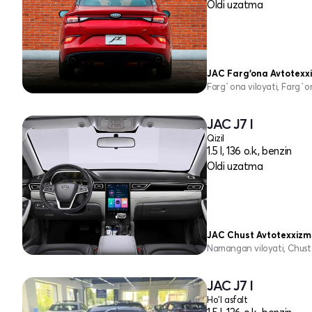
Oldi uzatma
JAC Farg‘ona Avtotexx
Farg`ona viloyati, Farg`o
JAC J7 I
Qizil
1.5 l, 136 o.k., benzin
Oldi uzatma
JAC Chust Avtotexxiz
Namangan viloyati, Chust
JAC J7 I
Ho'l asfalt