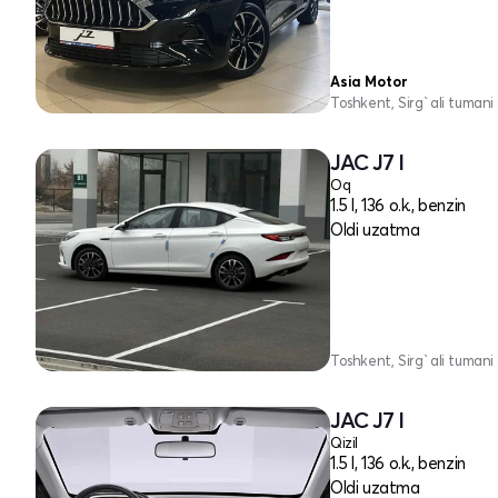
Asia Motor
Toshkent, Sirg`ali tumani
JAC J7 I
Oq
1.5 l, 136 o.k., benzin
Oldi uzatma
Toshkent, Sirg`ali tumani
JAC J7 I
Qizil
1.5 l, 136 o.k., benzin
Oldi uzatma