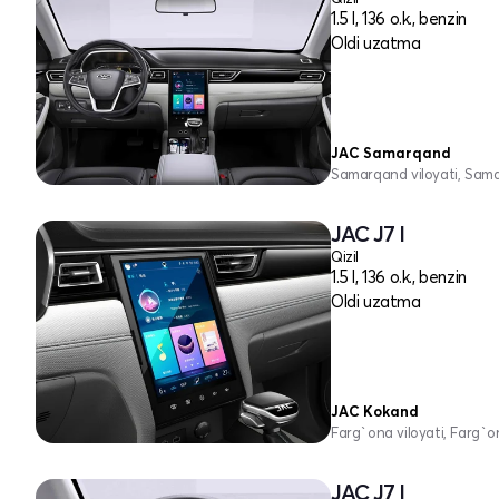
1.5 l, 136 o.k., benzin
Oldi uzatma
JAC Samarqand
Samarqand viloyati, Sam
JAC J7 I
Qizil
1.5 l, 136 o.k., benzin
Oldi uzatma
JAC Kokand
Farg`ona viloyati, Farg`o
JAC J7 I