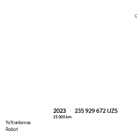
Q
2023
235 929 672
UZS
25 000 km
Yo‘ltanlamas
Robot