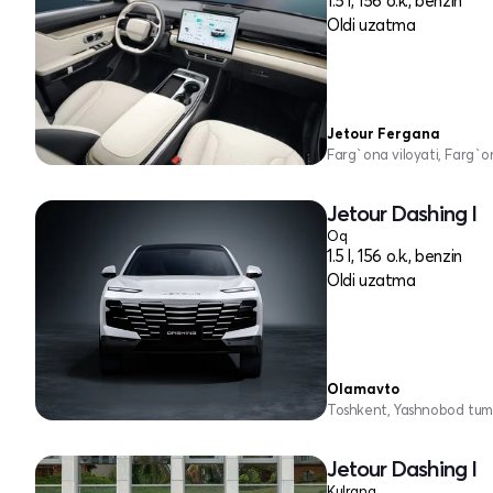
1.5 l, 156 o.k., benzin
Oldi uzatma
Jetour Fergana
Farg`ona viloyati, Farg`o
Jetour Dashing I
Oq
1.5 l, 156 o.k., benzin
Oldi uzatma
Olamavto
Toshkent, Yashnobod tum
Jetour Dashing I
Kulrang