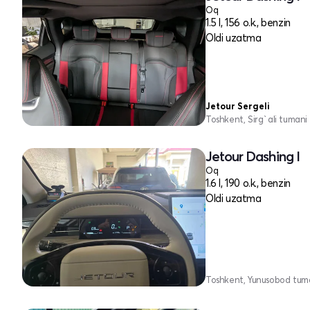
Oq
1.5 l, 156 o.k., benzin
Oldi uzatma
Jetour Sergeli
Toshkent, Sirg`ali tumani
Jetour Dashing I
Oq
1.6 l, 190 o.k., benzin
Oldi uzatma
Toshkent, Yunusobod tum