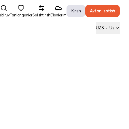
Kirish
Avtoni sotish
idiruv
Tanlanganlar
Solishtirish
E'lonlarim
UZS
•
Uz