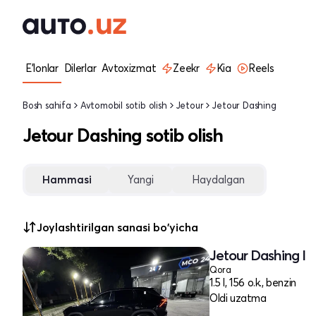
E'lonlar
Dilerlar
Avtoxizmat
Zeekr
Kia
Reels
Bosh sahifa
Avtomobil sotib olish
Jetour
Jetour Dashing
Jetour Dashing sotib olish
Hammasi
Yangi
Haydalgan
Joylashtirilgan sanasi bo'yicha
Jetour Dashing I
Qora
1.5 l, 156 o.k., benzin
Oldi uzatma