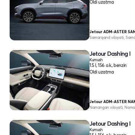
Oldi uzatma
Jetour ADM-ASTER S
Samarqand viloyati, Sam
Jetour Dashing I
Kumush
1.5 l, 156 o.k., benzin
Oldi uzatma
Jetour ADM-ASTER N
Namangan viloyati, Nama
Jetour Dashing I
Kumush