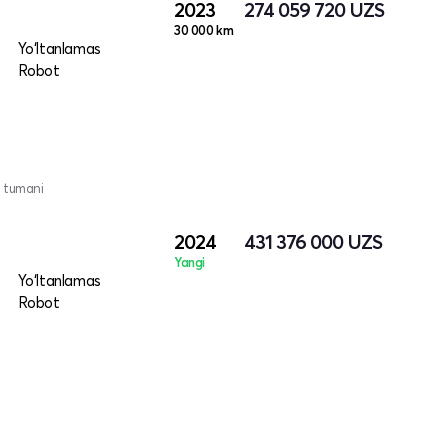
2023
274 059 720
UZS
30 000 km
Yo‘ltanlamas
Robot
 tumani
2024
431 376 000
UZS
Yangi
Yo‘ltanlamas
Robot