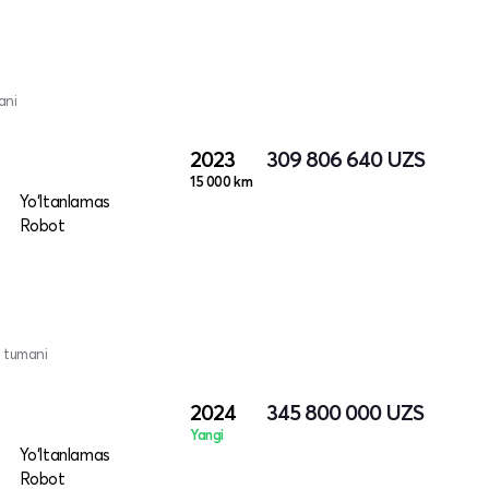
ani
2023
309 806 640
UZS
15 000 km
Yo‘ltanlamas
Robot
 tumani
2024
345 800 000
UZS
Yangi
Yo‘ltanlamas
Robot