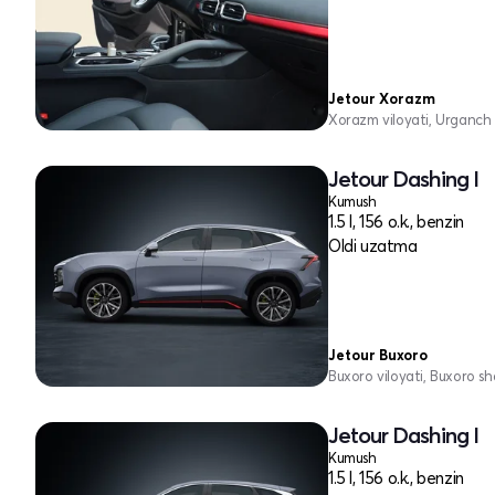
Jetour Xorazm
Xorazm viloyati, Urganch 
Jetour Dashing I
Kumush
1.5 l, 156 o.k., benzin
Oldi uzatma
Jetour Buxoro
Buxoro viloyati, Buxoro sh
Jetour Dashing I
Kumush
1.5 l, 156 o.k., benzin