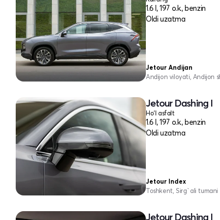
1.6 l, 197 o.k., benzin
Oldi uzatma
Jetour Andijan
Andijon viloyati, Andijon s
Jetour Dashing I
Ho'l asfalt
1.6 l, 197 o.k., benzin
Oldi uzatma
Jetour Index
Toshkent, Sirg`ali tumani
Jetour Dashing I