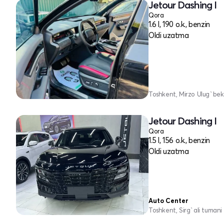
Jetour Dashing I
Qora
1.6 l, 190 o.k., benzin
Oldi uzatma
Toshkent, Mirzo Ulug`bek
Jetour Dashing I
Qora
1.5 l, 156 o.k., benzin
Oldi uzatma
Auto Center
Toshkent, Sirg`ali tumani