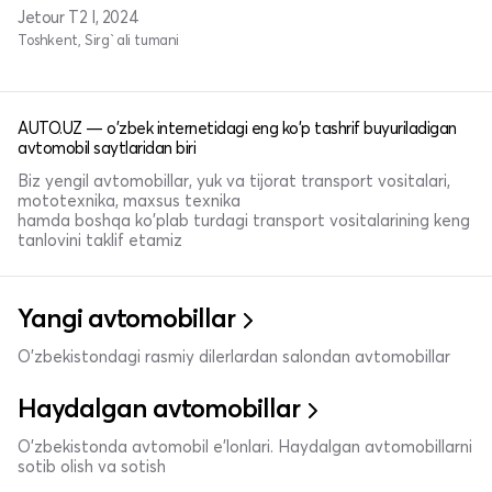
Jetour T2 I, 2024
Toshkent, Sirg`ali tumani
AUTO.UZ — o'zbek internetidagi eng ko'p tashrif buyuriladigan
avtomobil saytlaridan biri
Biz yengil avtomobillar, yuk va tijorat transport vositalari,
mototexnika, maxsus texnika
hamda boshqa ko'plab turdagi transport vositalarining keng
tanlovini taklif etamiz
Yangi avtomobillar
O'zbekistondagi rasmiy dilerlardan salondan avtomobillar
Haydalgan avtomobillar
O'zbekistonda avtomobil e’lonlari. Haydalgan avtomobillarni
sotib olish va sotish