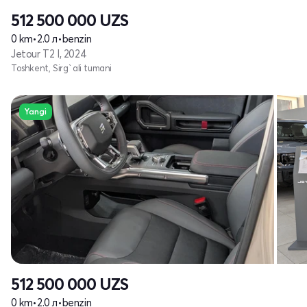
512 500 000
UZS
0 km
•
2.0 л
•
benzin
Jetour T2 I, 2024
Toshkent, Sirg`ali tumani
Yangi
512 500 000
UZS
0 km
•
2.0 л
•
benzin