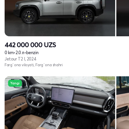
442 000 000
UZS
0 km
•
2.0 л
•
benzin
Jetour T2 I, 2024
Farg`ona viloyati, Farg`ona shahri
Yangi