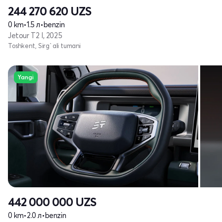
244 270 620
UZS
0 km
•
1.5 л
•
benzin
Jetour T2 I, 2025
Toshkent, Sirg`ali tumani
Yangi
442 000 000
UZS
0 km
•
2.0 л
•
benzin