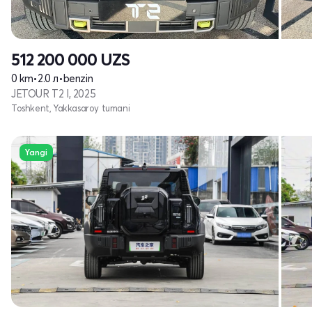
512 200 000
UZS
0 km
•
2.0 л
•
benzin
JETOUR T2 I, 2025
Toshkent, Yakkasaroy tumani
Yangi