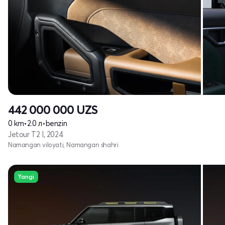
442 000 000
UZS
0 km
•
2.0 л
•
benzin
Jetour T2 I, 2024
Namangan viloyati, Namangan shahri
Yangi