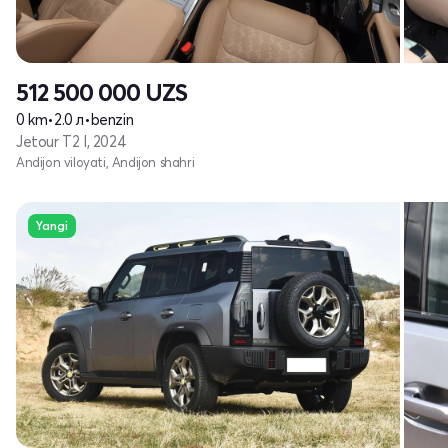
512 500 000
UZS
0 km
•
2.0 л
•
benzin
Jetour T2 I, 2024
Andijon viloyati, Andijon shahri
Yangi