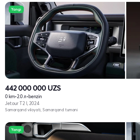
Yangi
442 000 000
UZS
0 km
•
2.0 л
•
benzin
Jetour T2 I, 2024
Samarqand viloyati, Samarqand tumani
Yangi