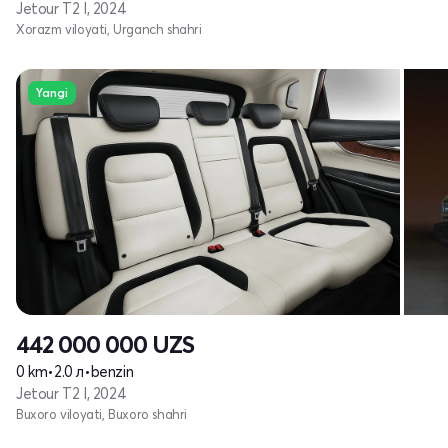
Jetour T2 I, 2024
Xorazm viloyati, Urganch shahri
Yangi
442 000 000
UZS
0 km
•
2.0 л
•
benzin
Jetour T2 I, 2024
Buxoro viloyati, Buxoro shahri