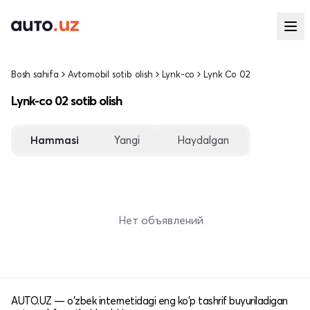
Bosh sahifa
Avtomobil sotib olish
Lynk-co
Lynk Co 02
Lynk-co 02 sotib olish
Hammasi
Yangi
Haydalgan
Нет объявлений
AUTO.UZ — o'zbek internetidagi eng ko'p tashrif buyuriladigan