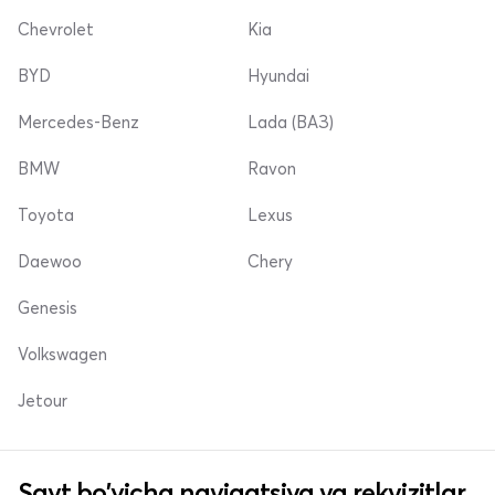
Chevrolet
Kia
BYD
Hyundai
Mercedes-Benz
Lada (ВАЗ)
BMW
Ravon
Toyota
Lexus
Daewoo
Chery
Genesis
Volkswagen
Jetour
Sayt bo'yicha navigatsiya va rekvizitlar