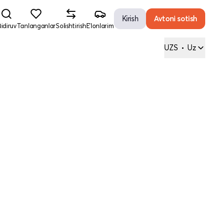
Kirish
Avtoni sotish
idiruv
Tanlanganlar
Solishtirish
E'lonlarim
UZS
•
Uz