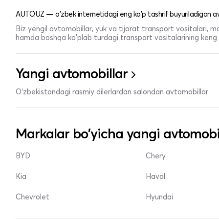
AUTO.UZ — o'zbek internetidagi eng ko'p tashrif buyuriladigan av
Biz yengil avtomobillar, yuk va tijorat transport vositalari,
hamda boshqa ko'plab turdagi transport vositalarining keng t
Yangi avtomobillar
O'zbekistondagi rasmiy dilerlardan salondan avtomobillar
Markalar bo'yicha yangi avtomobi
BYD
Chery
Kia
Haval
Chevrolet
Hyundai