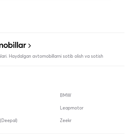
obillar
ari. Haydalgan avtomobillarni sotib olish va sotish
BMW
Leapmotor
(Deepal)
Zeekr