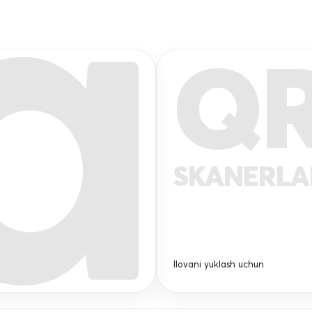
Q
SKANERL
Ilovani yuklash uchun