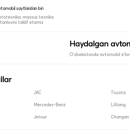
tomobil saytlaridan biri
 mototexnika, maxsus texnika
anlovini taklif etamiz
Haydalgan avtom
O'zbekistonda avtomobil e’lonl
llar
JAC
Toyota
Mercedes-Benz
LiXiang
Jetour
Changan 