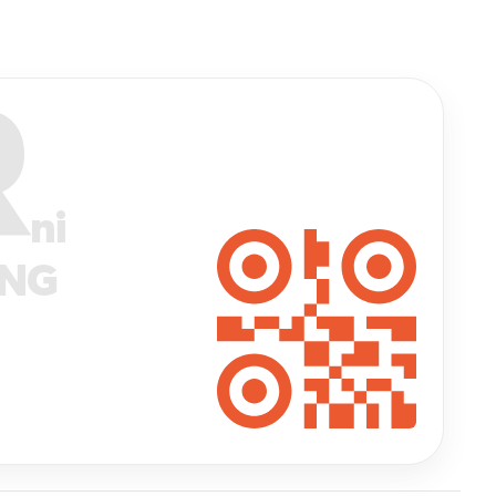
R
ni
ANG