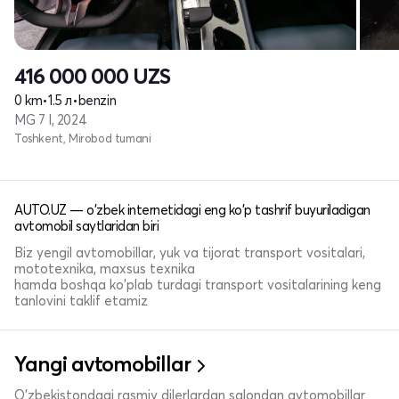
416 000 000
UZS
0 km
•
1.5 л
•
benzin
MG 7 I, 2024
Toshkent, Mirobod tumani
AUTO.UZ — o'zbek internetidagi eng ko'p tashrif buyuriladigan
avtomobil saytlaridan biri
Biz yengil avtomobillar, yuk va tijorat transport vositalari,
mototexnika, maxsus texnika
hamda boshqa ko'plab turdagi transport vositalarining keng
tanlovini taklif etamiz
Yangi avtomobillar
O'zbekistondagi rasmiy dilerlardan salondan avtomobillar