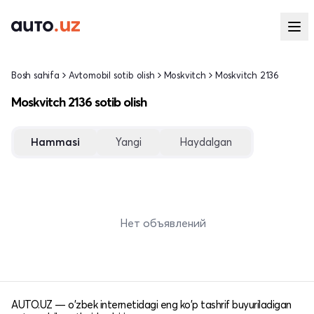
Bosh sahifa
Avtomobil sotib olish
Moskvitch
Moskvitch 2136
Moskvitch 2136 sotib olish
Hammasi
Yangi
Haydalgan
Нет объявлений
AUTO.UZ — o'zbek internetidagi eng ko'p tashrif buyuriladigan