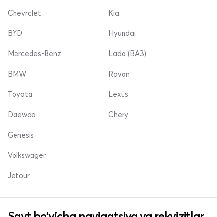
Chevrolet
Kia
BYD
Hyundai
Mercedes-Benz
Lada (ВАЗ)
BMW
Ravon
Toyota
Lexus
Daewoo
Chery
Genesis
Volkswagen
Jetour
Sayt bo'yicha navigatsiya va rekvizitlar