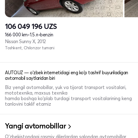
106 049 196
UZS
166 000 km
•
1.5 л
•
benzin
Nissan Sunny X, 2012
Toshkent, Chilonzor tumani
AUTO.UZ — o'zbek internetidagi eng ko'p tashrif buyuriladigan
avtomobil saytlaridan biri
Biz yengil avtomobillar, yuk va tijorat transport vositalari,
mototexnika, maxsus texnika
hamda boshqa ko'plab turdagi transport vositalarining keng
tanlovini taklif etamiz
Yangi avtomobillar
O'zbekistondagi rasmiy dilerlardan salondan avtomobillar