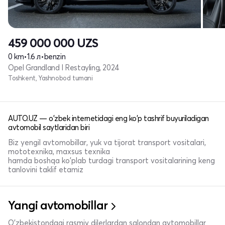
459 000 000
UZS
0 km
•
1.6 л
•
benzin
Opel Grandland I Restayling, 2024
Toshkent, Yashnobod tumani
AUTO.UZ — o'zbek internetidagi eng ko'p tashrif buyuriladigan
avtomobil saytlaridan biri
Biz yengil avtomobillar, yuk va tijorat transport vositalari,
mototexnika, maxsus texnika
hamda boshqa ko'plab turdagi transport vositalarining keng
tanlovini taklif etamiz
Yangi avtomobillar
O'zbekistondagi rasmiy dilerlardan salondan avtomobillar