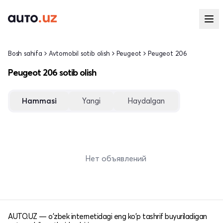
Bosh sahifa
Avtomobil sotib olish
Peugeot
Peugeot 206
Peugeot 206 sotib olish
Hammasi
Yangi
Haydalgan
Нет объявлений
AUTO.UZ — o'zbek internetidagi eng ko'p tashrif buyuriladigan