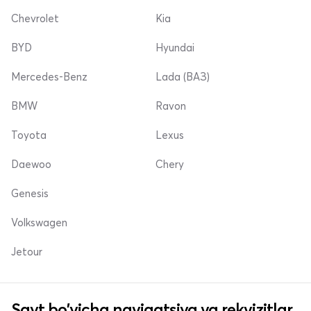
Chevrolet
Kia
BYD
Hyundai
Mercedes-Benz
Lada (ВАЗ)
BMW
Ravon
Toyota
Lexus
Daewoo
Chery
Genesis
Volkswagen
Jetour
Sayt bo'yicha navigatsiya va rekvizitlar