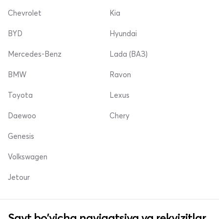
Chevrolet
Kia
BYD
Hyundai
Mercedes-Benz
Lada (ВАЗ)
BMW
Ravon
Toyota
Lexus
Daewoo
Chery
Genesis
Volkswagen
Jetour
Sayt bo'yicha navigatsiya va rekvizitlar