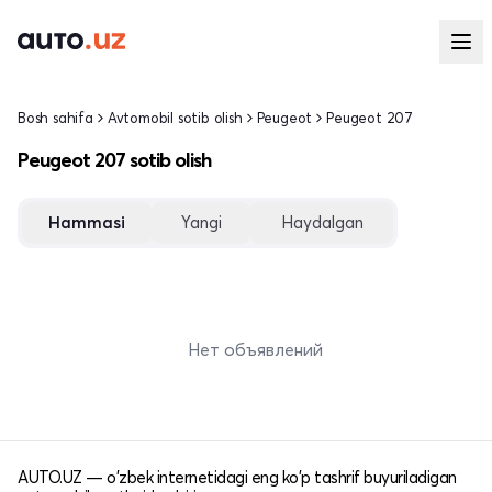
Bosh sahifa
Avtomobil sotib olish
Peugeot
Peugeot 207
Peugeot 207 sotib olish
Hammasi
Yangi
Haydalgan
Нет объявлений
AUTO.UZ — o'zbek internetidagi eng ko'p tashrif buyuriladigan