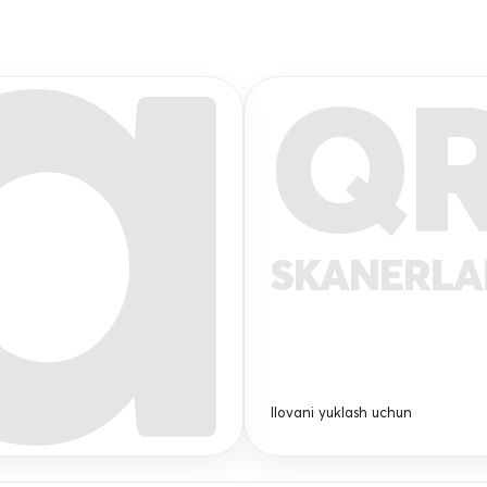
Q
SKANERL
Ilovani yuklash uchun