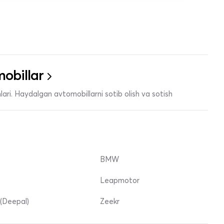
obillar
ari. Haydalgan avtomobillarni sotib olish va sotish
BMW
Leapmotor
(Deepal)
Zeekr