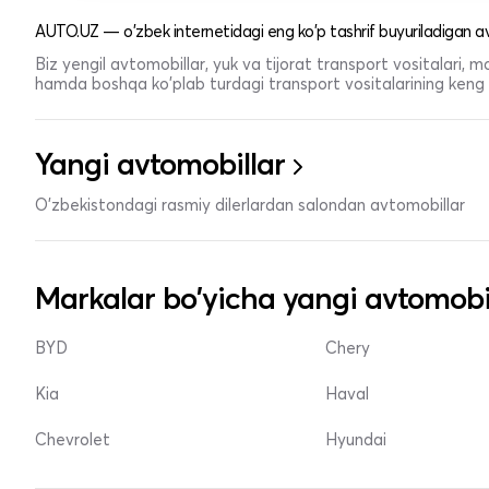
AUTO.UZ — o'zbek internetidagi eng ko'p tashrif buyuriladigan av
Biz yengil avtomobillar, yuk va tijorat transport vositalari,
hamda boshqa ko'plab turdagi transport vositalarining keng t
Yangi avtomobillar
O'zbekistondagi rasmiy dilerlardan salondan avtomobillar
Markalar bo'yicha yangi avtomobi
BYD
Chery
Kia
Haval
Chevrolet
Hyundai