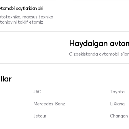
tomobil saytlaridan biri
 mototexnika, maxsus texnika
anlovini taklif etamiz
Haydalgan avtom
O'zbekistonda avtomobil e’lonl
llar
JAC
Toyota
Mercedes-Benz
LiXiang
Jetour
Changan 