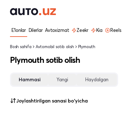
E'lonlar
Dilerlar
Avtoxizmat
Zeekr
Kia
Reels
Bosh sahifa
Avtomobil sotib olish
Plymouth
Plymouth sotib olish
Hammasi
Yangi
Haydalgan
Joylashtirilgan sanasi bo'yicha