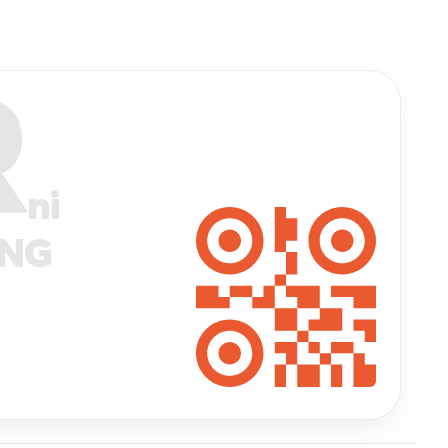
R
ni
ANG