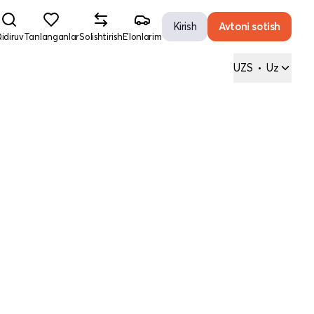
Kirish
Avtoni sotish
idiruv
Tanlanganlar
Solishtirish
E'lonlarim
UZS
•
Uz