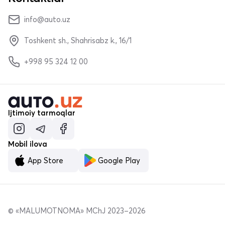
info@auto.uz
Toshkent sh., Shahrisabz k., 16/1
+998 95 324 12 00
Ijtimoiy tarmoqlar
Mobil ilova
App Store
Google Play
© «MALUMOTNOMA» MChJ 2023–2026