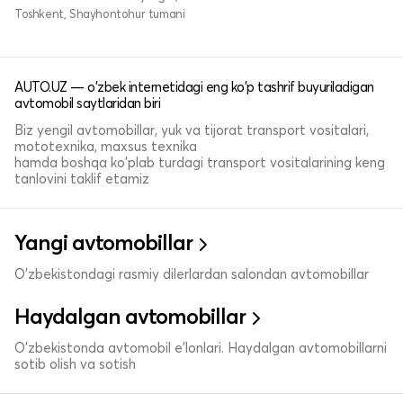
Toshkent, Shayhontohur tumani
AUTO.UZ — o'zbek internetidagi eng ko'p tashrif buyuriladigan
avtomobil saytlaridan biri
Biz yengil avtomobillar, yuk va tijorat transport vositalari,
mototexnika, maxsus texnika
hamda boshqa ko'plab turdagi transport vositalarining keng
tanlovini taklif etamiz
Yangi avtomobillar
O'zbekistondagi rasmiy dilerlardan salondan avtomobillar
Haydalgan avtomobillar
O'zbekistonda avtomobil e’lonlari. Haydalgan avtomobillarni
sotib olish va sotish