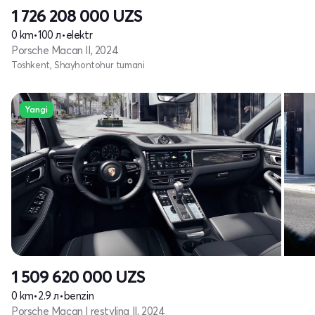
1 726 208 000
UZS
0 km
•
100 л
•
elektr
Porsche Macan II, 2024
Toshkent, Shayhontohur tumani
Yangi
1 509 620 000
UZS
0 km
•
2.9 л
•
benzin
Porsche Macan I restyling II, 2024