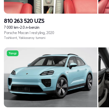
810 263 520
UZS
7 000 km
•
2.0 л
•
benzin
Porsche Macan I restyling, 2020
Toshkent, Yakkasaroy tumani
Yangi