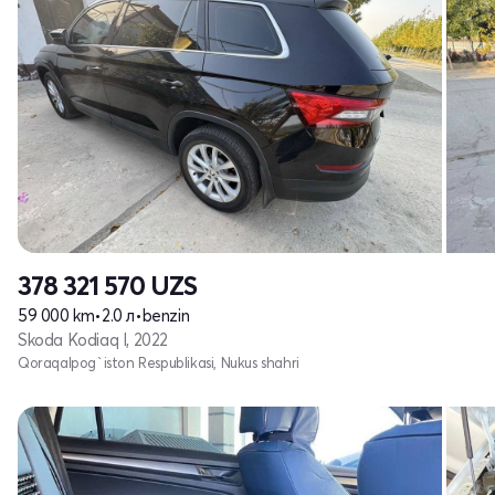
378 321 570
UZS
59 000 km
•
2.0 л
•
benzin
Skoda Kodiaq I, 2022
Qoraqalpog`iston Respublikasi, Nukus shahri