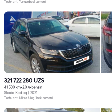
Toshkent, Yunusobod tumani
321 722 280
UZS
41 500 km
•
2.0 л
•
benzin
Skoda Kodiaq I, 2021
Toshkent, Mirzo Ulug`bek tumani