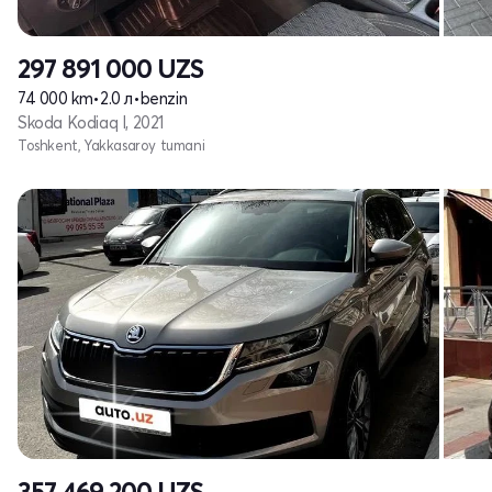
297 891 000
UZS
74 000 km
•
2.0 л
•
benzin
Skoda Kodiaq I, 2021
Toshkent, Yakkasaroy tumani
357 469 200
UZS