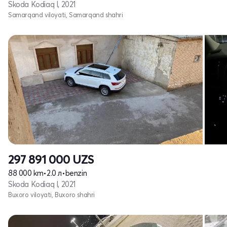
Skoda Kodiaq I, 2021
Samarqand viloyati, Samarqand shahri
297 891 000
UZS
88 000 km
•
2.0 л
•
benzin
Skoda Kodiaq I, 2021
Buxoro viloyati, Buxoro shahri