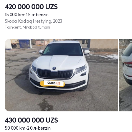
420 000 000
UZS
15 000 km
•
1.5 л
•
benzin
Skoda Kodiaq I restyling, 2023
Toshkent, Mirobod tumani
430 000 000
UZS
50 000 km
•
2.0 л
•
benzin