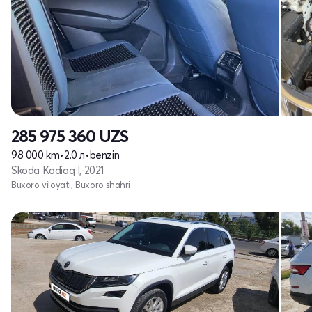
285 975 360
UZS
98 000 km
•
2.0 л
•
benzin
Skoda Kodiaq I, 2021
Buxoro viloyati, Buxoro shahri