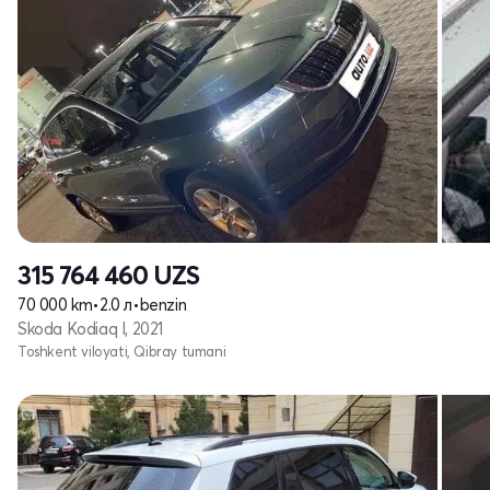
315 764 460
UZS
70 000 km
•
2.0 л
•
benzin
Skoda Kodiaq I, 2021
Toshkent viloyati, Qibray tumani