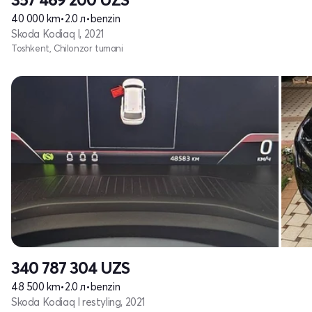
40 000 km
•
2.0 л
•
benzin
Skoda Kodiaq I, 2021
Toshkent, Chilonzor tumani
340 787 304
UZS
48 500 km
•
2.0 л
•
benzin
Skoda Kodiaq I restyling, 2021