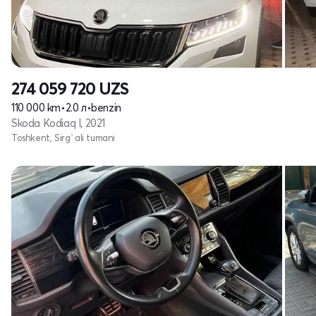
274 059 720
UZS
110 000 km
•
2.0 л
•
benzin
Skoda Kodiaq I, 2021
Toshkent, Sirg`ali tumani