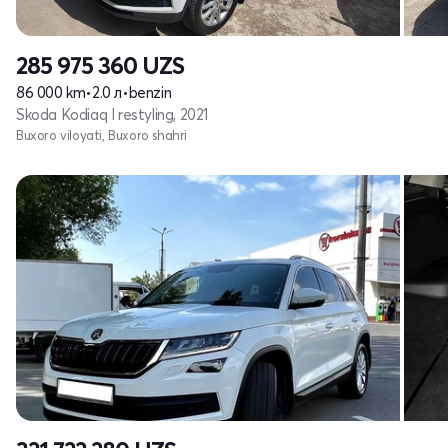
285 975 360
UZS
86 000 km
•
2.0 л
•
benzin
Skoda Kodiaq I restyling, 2021
Buxoro viloyati, Buxoro shahri