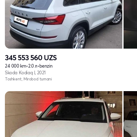
345 553 560
UZS
24 000 km
•
2.0 л
•
benzin
Skoda Kodiaq I, 2021
Toshkent, Mirobod tumani