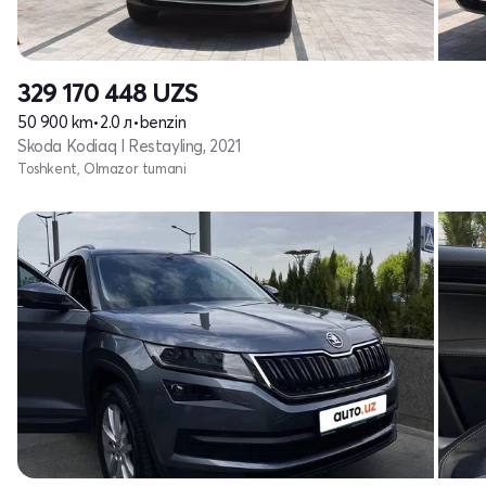
329 170 448
UZS
50 900 km
•
2.0 л
•
benzin
Skoda Kodiaq I Restayling, 2021
Toshkent, Olmazor tumani