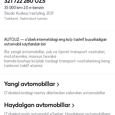
321 722 280
UZS
35 000 km
•
2.0 л
•
benzin
Skoda Kodiaq I restyling, 2021
Toshkent, Yashnobod tumani
AUTO.UZ — o'zbek internetidagi eng ko'p tashrif buyuriladigan
avtomobil saytlaridan biri
Biz yengil avtomobillar, yuk va tijorat transport vositalari,
mototexnika, maxsus texnika
hamda boshqa ko'plab turdagi transport vositalarining keng
tanlovini taklif etamiz
Yangi avtomobillar
O'zbekistondagi rasmiy dilerlardan salondan avtomobillar
Haydalgan avtomobillar
O'zbekistonda avtomobil e’lonlari. Haydalgan avtomobillarni