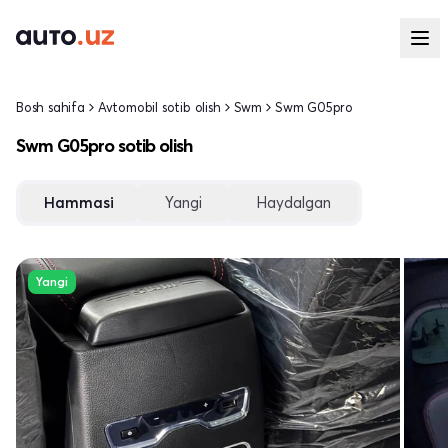
Bosh sahifa
Avtomobil sotib olish
Swm
Swm G05pro
Swm G05pro sotib olish
Hammasi
Yangi
Haydalgan
Yangi