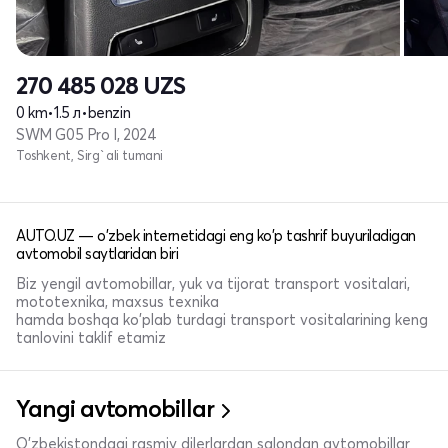
270 485 028
UZS
0 km
•
1.5 л
•
benzin
SWM G05 Pro I, 2024
Toshkent, Sirg`ali tumani
AUTO.UZ — o'zbek internetidagi eng ko'p tashrif buyuriladigan
avtomobil saytlaridan biri
Biz yengil avtomobillar, yuk va tijorat transport vositalari,
mototexnika, maxsus texnika
hamda boshqa ko'plab turdagi transport vositalarining keng
tanlovini taklif etamiz
Yangi avtomobillar
O'zbekistondagi rasmiy dilerlardan salondan avtomobillar