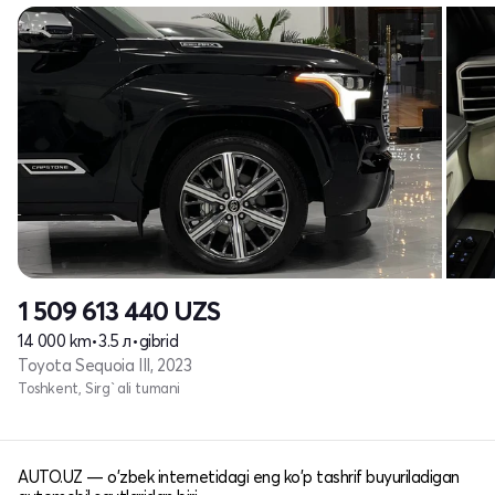
1 509 613 440
UZS
14 000 km
•
3.5 л
•
gibrid
Toyota Sequoia III, 2023
Toshkent, Sirg`ali tumani
AUTO.UZ — o'zbek internetidagi eng ko'p tashrif buyuriladigan