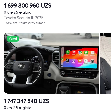
1 699 800 960
UZS
0 km
•
3.5 л
•
gibrid
Toyota Sequoia III, 2025
Toshkent, Yakkasaroy tumani
Yangi
1 747 347 840
UZS
0 km
•
3.5 л
•
gibrid