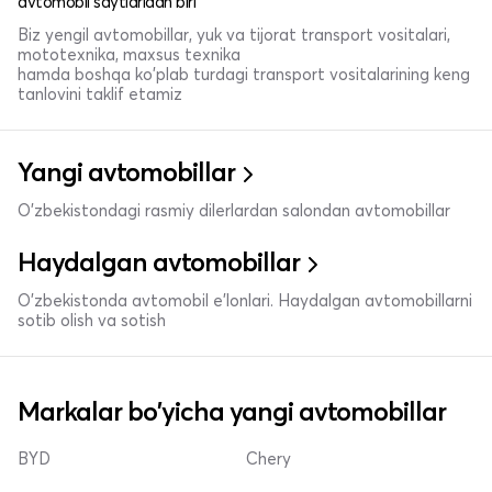
avtomobil saytlaridan biri
Biz yengil avtomobillar, yuk va tijorat transport vositalari,
mototexnika, maxsus texnika
hamda boshqa ko'plab turdagi transport vositalarining keng
tanlovini taklif etamiz
Yangi avtomobillar
O'zbekistondagi rasmiy dilerlardan salondan avtomobillar
Haydalgan avtomobillar
O'zbekistonda avtomobil e’lonlari. Haydalgan avtomobillarni
sotib olish va sotish
Markalar bo'yicha yangi avtomobillar
BYD
Chery