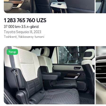
1 283 765 760
UZS
37 000 km
•
3.5 л
•
gibrid
Toyota Sequoia III, 2023
Toshkent, Yakkasaroy tumani
Yangi