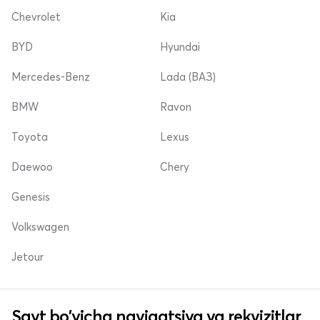
Chevrolet
Kia
BYD
Hyundai
Mercedes-Benz
Lada (ВАЗ)
BMW
Ravon
Toyota
Lexus
Daewoo
Chery
Genesis
Volkswagen
Jetour
Sayt bo'yicha navigatsiya va rekvizitlar