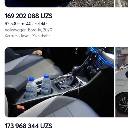
169 202 088
UZS
82 500 km
•
40 л
•
elektr
Volkswagen Bora IV, 2020
Xorazm viloyati, Xiva shahri
173 968 344
UZS