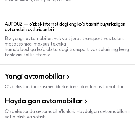
AUTO.UZ — o'zbek internetidagi eng ko'p tashrif buyuriladigan
avtomobil saytlaridan biri
Biz yengil avtomobillar, yuk va tijorat transport vositalari,
mototexnika, maxsus texnika
hamda boshqa ko'plab turdagi transport vositalarining keng
tanlovini taklif etamiz
Yangi avtomobillar
O'zbekistondagi rasmiy dilerlardan salondan avtomobillar
Haydalgan avtomobillar
O'zbekistonda avtomobil e’lonlari. Haydalgan avtomobillarni
sotib olish va sotish