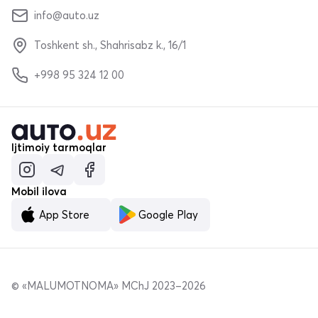
info@auto.uz
Toshkent sh., Shahrisabz k., 16/1
+998 95 324 12 00
Ijtimoiy tarmoqlar
Mobil ilova
App Store
Google Play
© «MALUMOTNOMA» MChJ 2023–2026