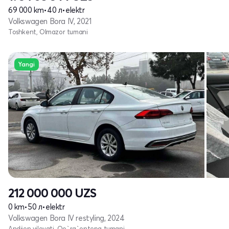
69 000 km
•
40 л
•
elektr
Volkswagen Bora IV, 2021
Toshkent, Olmazor tumani
Yangi
212 000 000
UZS
0 km
•
50 л
•
elektr
Volkswagen Bora IV restyling, 2024
Andijon viloyati, Qo`rg`ontepa tumani