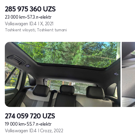
285 975 360
UZS
23 000 km
•
57.3 л
•
elektr
Volkswagen ID.4 I X, 2021
Toshkent viloyati, Toshkent tumani
274 059 720
UZS
19 000 km
•
55.7 л
•
elektr
Volkswagen ID.4 I Crozz, 2022