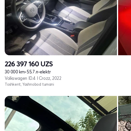
226 397 160
UZS
30 000 km
•
55.7 л
•
elektr
Volkswagen ID.4 I Crozz, 2022
Toshkent, Yashnobod tumani