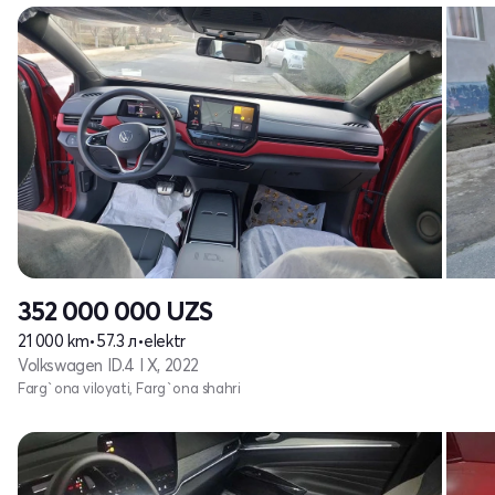
352 000 000
UZS
21 000 km
•
57.3 л
•
elektr
Volkswagen ID.4 I X, 2022
Farg`ona viloyati, Farg`ona shahri