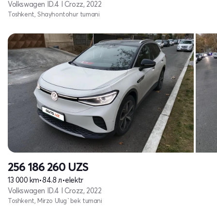
Volkswagen ID.4 I Crozz, 2022
Toshkent, Shayhontohur tumani
256 186 260
UZS
13 000 km
•
84.8 л
•
elektr
Volkswagen ID.4 I Crozz, 2022
Toshkent, Mirzo Ulug`bek tumani