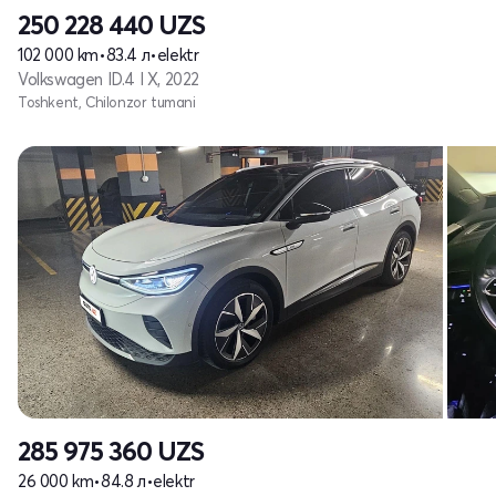
250 228 440
UZS
102 000 km
•
83.4 л
•
elektr
Volkswagen ID.4 I X, 2022
Toshkent, Chilonzor tumani
285 975 360
UZS
26 000 km
•
84.8 л
•
elektr