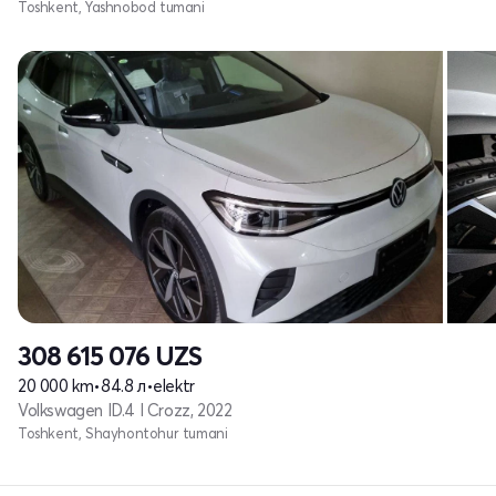
Toshkent, Yashnobod tumani
308 615 076
UZS
20 000 km
•
84.8 л
•
elektr
Volkswagen ID.4 I Crozz, 2022
Toshkent, Shayhontohur tumani