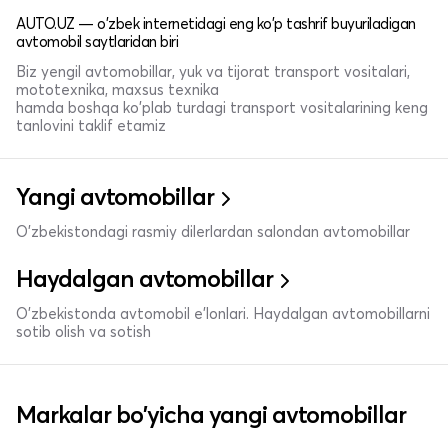
AUTO.UZ — o'zbek internetidagi eng ko'p tashrif buyuriladigan
avtomobil saytlaridan biri
Biz yengil avtomobillar, yuk va tijorat transport vositalari,
mototexnika, maxsus texnika
hamda boshqa ko'plab turdagi transport vositalarining keng
tanlovini taklif etamiz
Yangi avtomobillar
O'zbekistondagi rasmiy dilerlardan salondan avtomobillar
Haydalgan avtomobillar
O'zbekistonda avtomobil e’lonlari. Haydalgan avtomobillarni
sotib olish va sotish
Markalar bo'yicha yangi avtomobillar