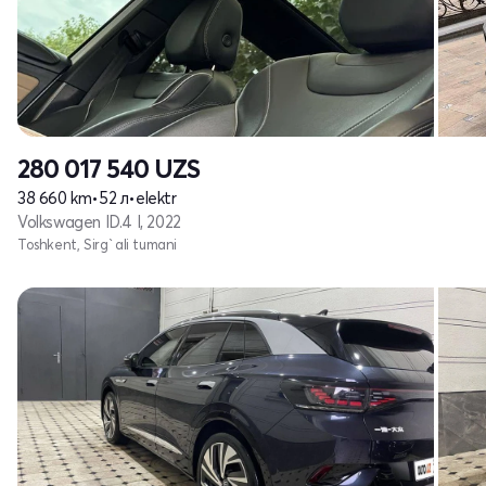
280 017 540
UZS
38 660 km
•
52 л
•
elektr
Volkswagen ID.4 I, 2022
Toshkent, Sirg`ali tumani