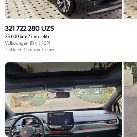
321 722 280
UZS
25 000 km
•
77 л
•
elektr
Volkswagen ID.4 I, 2021
Toshkent, Chilonzor tumani