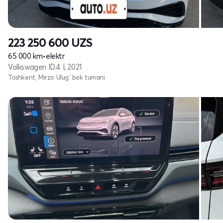
223 250 600
UZS
65 000 km
•
elektr
Volkswagen ID.4 I, 2021
Toshkent, Mirzo Ulug`bek tumani