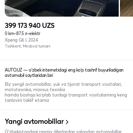
399 173 940
UZS
0 km
•
87.5 л
•
elektr
Xpeng G6 I, 2024
Toshkent, Mirobod tumani
AUTO.UZ — o'zbek internetidagi eng ko'p tashrif buyuriladigan
avtomobil saytlaridan biri
Biz yengil avtomobillar, yuk va tijorat transport vositalari,
mototexnika, maxsus texnika
hamda boshqa ko'plab turdagi transport vositalarining keng
tanlovini taklif etamiz
Yangi avtomobillar
O'zbekistondagi rasmiy dilerlardan salondan avtomobillar