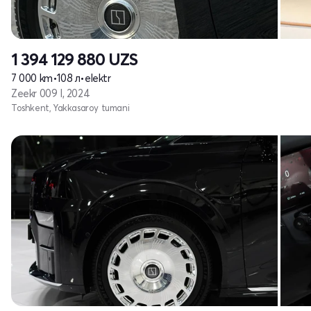
1 394 129 880
UZS
7 000 km
•
108 л
•
elektr
Zeekr 009 I, 2024
Toshkent, Yakkasaroy tumani