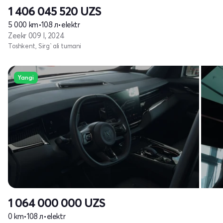
1 406 045 520
UZS
5 000 km
•
108 л
•
elektr
Zeekr 009 I, 2024
Toshkent, Sirg`ali tumani
Yangi
1 064 000 000
UZS
0 km
•
108 л
•
elektr