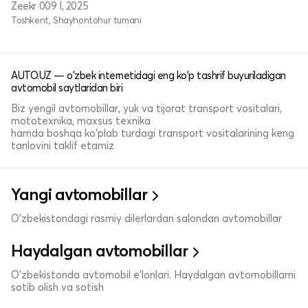
Zeekr 009 I, 2025
Toshkent, Shayhontohur tumani
AUTO.UZ — o'zbek internetidagi eng ko'p tashrif buyuriladigan
avtomobil saytlaridan biri
Biz yengil avtomobillar, yuk va tijorat transport vositalari,
mototexnika, maxsus texnika
hamda boshqa ko'plab turdagi transport vositalarining keng
tanlovini taklif etamiz
Yangi avtomobillar
O'zbekistondagi rasmiy dilerlardan salondan avtomobillar
Haydalgan avtomobillar
O'zbekistonda avtomobil e’lonlari. Haydalgan avtomobillarni
sotib olish va sotish