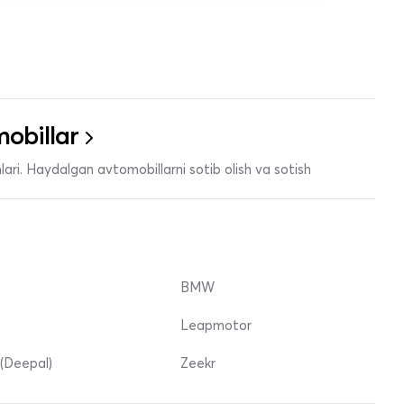
obillar
ari. Haydalgan avtomobillarni sotib olish va sotish
BMW
Leapmotor
(Deepal)
Zeekr