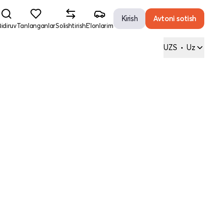
Kirish
Avtoni sotish
idiruv
Tanlanganlar
Solishtirish
E'lonlarim
UZS
•
Uz