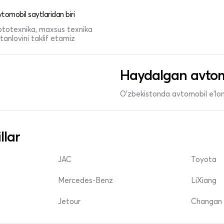
tomobil saytlaridan biri
 mototexnika, maxsus texnika
anlovini taklif etamiz
Haydalgan avtom
O'zbekistonda avtomobil e’lonl
llar
JAC
Toyota
Mercedes-Benz
LiXiang
Jetour
Changan 