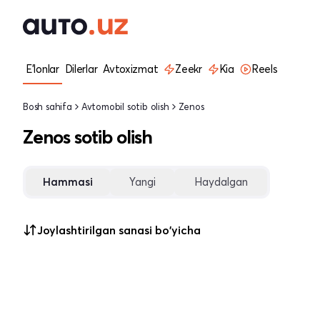
E'lonlar
Dilerlar
Avtoxizmat
Zeekr
Kia
Reels
Bosh sahifa
Avtomobil sotib olish
Zenos
Zenos sotib olish
Hammasi
Yangi
Haydalgan
Joylashtirilgan sanasi bo'yicha