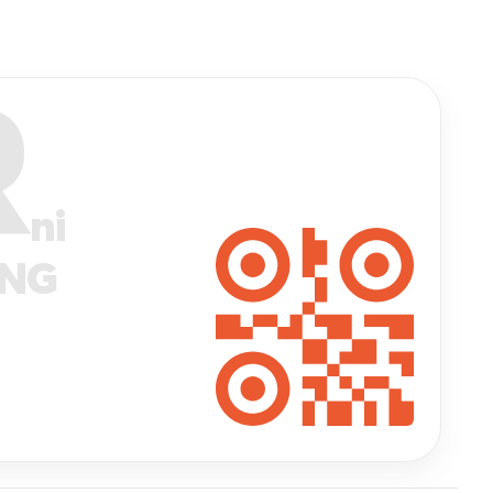
R
ni
ANG