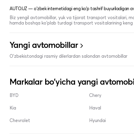
AUTO.UZ — o'zbek internetidagi eng ko'p tashrif buyuriladigan av
Biz yengil avtomobillar, yuk va tijorat transport vositalari,
hamda boshqa ko'plab turdagi transport vositalarining keng t
Yangi avtomobillar
O'zbekistondagi rasmiy dilerlardan salondan avtomobillar
Markalar bo'yicha yangi avtomobi
BYD
Chery
Kia
Haval
Chevrolet
Hyundai