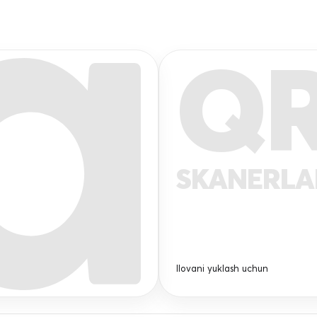
Q
SKANERL
Ilovani yuklash uchun