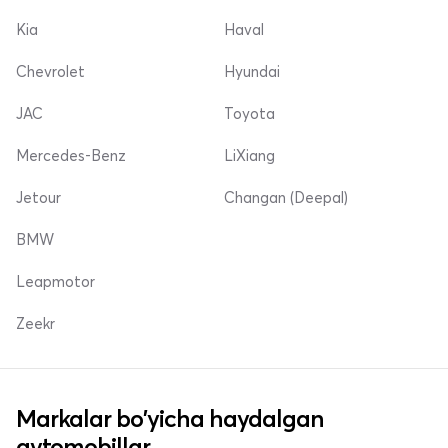
Kia
Haval
Chevrolet
Hyundai
JAC
Toyota
Mercedes-Benz
LiXiang
Jetour
Changan (Deepal)
BMW
Leapmotor
Zeekr
Markalar bo'yicha haydalgan
avtomobillar