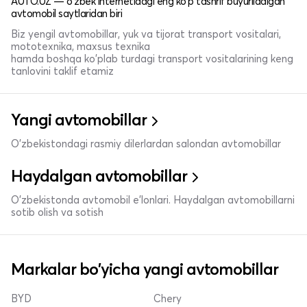
AUTO.UZ — o'zbek internetidagi eng ko'p tashrif buyuriladigan
avtomobil saytlaridan biri
Biz yengil avtomobillar, yuk va tijorat transport vositalari,
mototexnika, maxsus texnika
hamda boshqa ko'plab turdagi transport vositalarining keng
tanlovini taklif etamiz
Yangi avtomobillar
O'zbekistondagi rasmiy dilerlardan salondan avtomobillar
Haydalgan avtomobillar
O'zbekistonda avtomobil e’lonlari. Haydalgan avtomobillarni
sotib olish va sotish
Markalar bo'yicha yangi avtomobillar
BYD
Chery