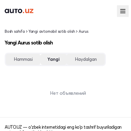
Bosh sahifa
Yangi avtomobil sotib olish
Aurus
Yangi Aurus sotib olish
Hammasi
Yangi
Haydalgan
Нет объявлений
AUTO.UZ — o'zbek internetidagi eng ko'p tashrif buyuriladigan