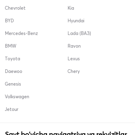
Chevrolet
Kia
BYD
Hyundai
Mercedes-Benz
Lada (ВАЗ)
BMW
Ravon
Toyota
Lexus
Daewoo
Chery
Genesis
Volkswagen
Jetour
Sayt bo'yicha navigatsiya va rekvizitlar