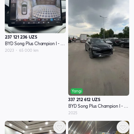
237 121 236
UZS
BYD Song Plus Champion I - avlod
2023
65 000 km
Yangi
337 212 612
UZS
BYD Song Plus Champion I - avlod
2025