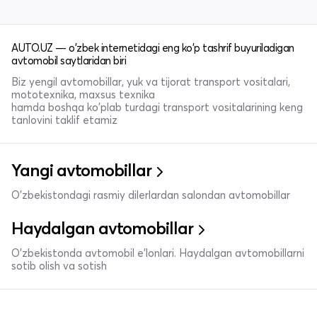
AUTO.UZ — o'zbek internetidagi eng ko'p tashrif buyuriladigan
avtomobil saytlaridan biri
Biz yengil avtomobillar, yuk va tijorat transport vositalari,
mototexnika, maxsus texnika
hamda boshqa ko'plab turdagi transport vositalarining keng
tanlovini taklif etamiz
Yangi avtomobillar
O'zbekistondagi rasmiy dilerlardan salondan avtomobillar
Haydalgan avtomobillar
O'zbekistonda avtomobil e’lonlari. Haydalgan avtomobillarni
sotib olish va sotish