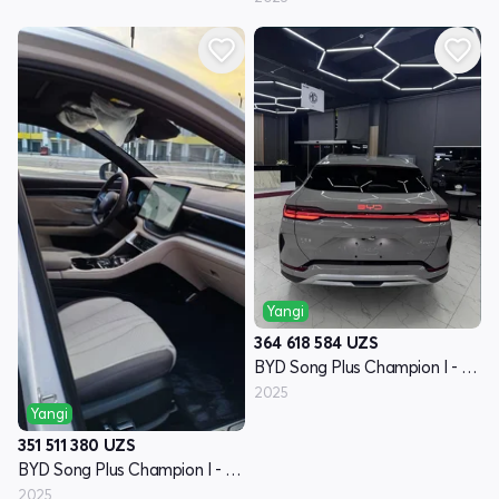
Yangi
364 618 584
UZS
BYD Song Plus Champion I - avlod
2025
Yangi
351 511 380
UZS
BYD Song Plus Champion I - avlod
2025