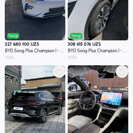
Yangi
Yangi
327 680 100
UZS
308 615 076
UZS
BYD Song Plus Champion I - avlod
BYD Song Plus Champion I - avlod
2025
2025