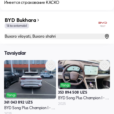
Имеется страхование КАСКО
BYD Bukhara
14 ta avtomobil
Buxoro viloyati, Buxoro shahri
Tavsiyalar
Yangi
353 894 508
UZS
Yangi
BYD Song Plus Champion I - avlod
361 043 892
UZS
2025
BYD Song Plus Champion I - avlod
2025