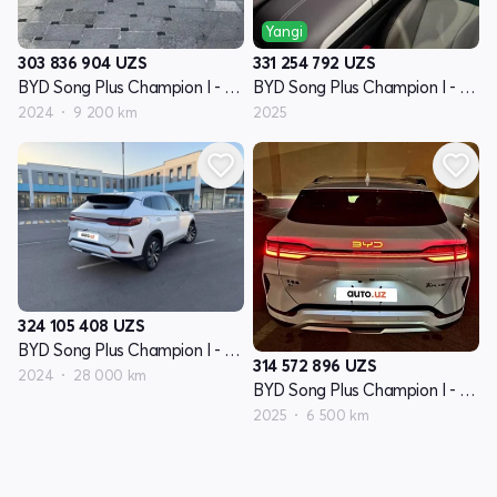
Yangi
303 836 904
UZS
331 254 792
UZS
BYD Song Plus Champion I - avlod
BYD Song Plus Champion I - avlod
2024
9 200 km
2025
324 105 408
UZS
BYD Song Plus Champion I - avlod
314 572 896
UZS
2024
28 000 km
BYD Song Plus Champion I - avlod
2025
6 500 km