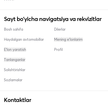
Sayt bo'yicha navigatsiya va rekvizitlar
Bosh sahifa
Dilerlar
Haydalgan avtomobillar
Mening e'lonlarim
E'lon yaratish
Profil
Tanlanganlar
Solishtirishlar
Sozlamalar
Kontaktlar