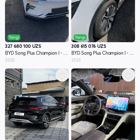
Yangi
Yangi
327 680 100
UZS
308 615 076
UZS
BYD Song Plus Champion I - avlod
BYD Song Plus Champion I - avlod
2025
2025