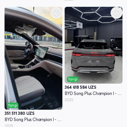
Yangi
364 618 584
UZS
BYD Song Plus Champion I - avlod
2025
Yangi
351 511 380
UZS
BYD Song Plus Champion I - avlod
2025