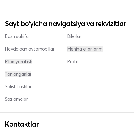
Sayt bo'yicha navigatsiya va rekvizitlar
Bosh sahifa
Dilerlar
Haydalgan avtomobillar
Mening e'lonlarim
E'lon yaratish
Profil
Tanlanganlar
Solishtirishlar
Sozlamalar
Kontaktlar