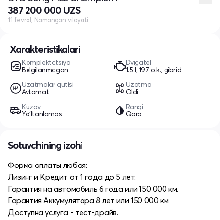
387 200 000 UZS
11 fevral, Namangan viloyati
Xarakteristikalari
Komplektatsiya
Dvigatel
Belgilanmagan
1.5 l, 197 o.k., gibrid
Uzatmalar qutisi
Uzatma
Avtomat
Oldi
Kuzov
Rangi
Yo‘ltanlamas
Qora
Sotuvchining izohi
Форма оплаты любая:
Лизинг и Кредит от 1 года до 5 лет.
Гарантия на автомобиль 6 года или 150 000 км.
Гарантия Аккумулятора 8 лет или 150 000 км
Доступна услуга - тест-драйв.