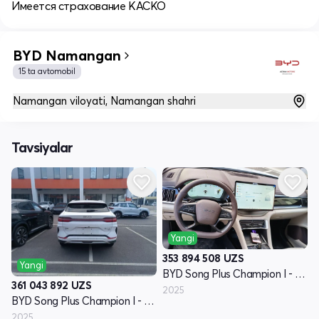
Имеется страхование КАСКО
BYD Namangan
15 ta avtomobil
Namangan viloyati, Namangan shahri
Tavsiyalar
Yangi
353 894 508
UZS
Yangi
BYD Song Plus Champion I - avlod
361 043 892
UZS
2025
BYD Song Plus Champion I - avlod
2025