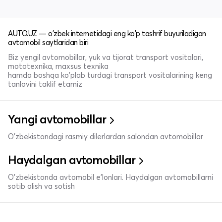
AUTO.UZ — o'zbek internetidagi eng ko'p tashrif buyuriladigan
avtomobil saytlaridan biri
Biz yengil avtomobillar, yuk va tijorat transport vositalari,
mototexnika, maxsus texnika
hamda boshqa ko'plab turdagi transport vositalarining keng
tanlovini taklif etamiz
Yangi avtomobillar
O'zbekistondagi rasmiy dilerlardan salondan avtomobillar
Haydalgan avtomobillar
O'zbekistonda avtomobil e’lonlari. Haydalgan avtomobillarni
sotib olish va sotish