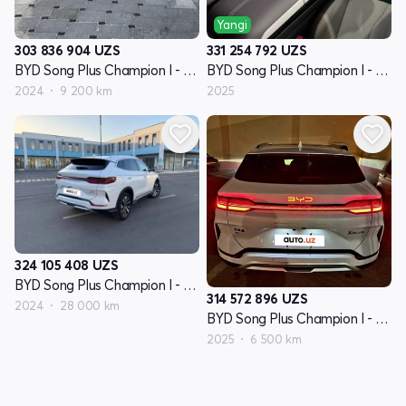
Yangi
303 836 904
UZS
331 254 792
UZS
BYD Song Plus Champion I - avlod
BYD Song Plus Champion I - avlod
2024
9 200 km
2025
324 105 408
UZS
BYD Song Plus Champion I - avlod
314 572 896
UZS
2024
28 000 km
BYD Song Plus Champion I - avlod
2025
6 500 km