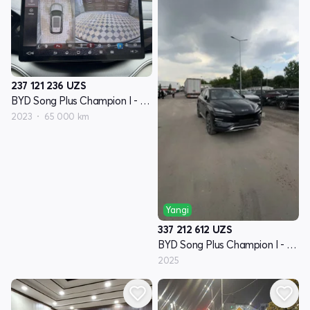
237 121 236
UZS
BYD Song Plus Champion I - avlod
2023
65 000 km
Yangi
337 212 612
UZS
BYD Song Plus Champion I - avlod
2025