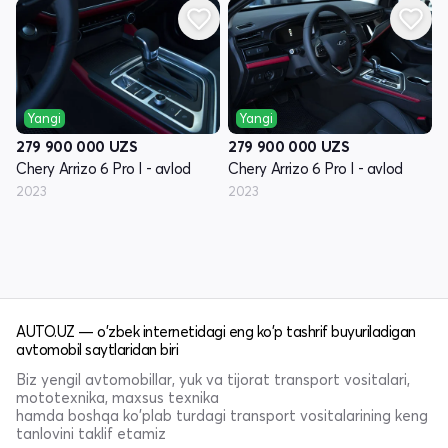
Yangi
Yangi
279 900 000
UZS
279 900 000
UZS
Chery Arrizo 6 Pro I - avlod
Chery Arrizo 6 Pro I - avlod
2023
2023
AUTO.UZ — o'zbek internetidagi eng ko'p tashrif buyuriladigan
avtomobil saytlaridan biri
Biz yengil avtomobillar, yuk va tijorat transport vositalari,
mototexnika, maxsus texnika
hamda boshqa ko'plab turdagi transport vositalarining keng
tanlovini taklif etamiz