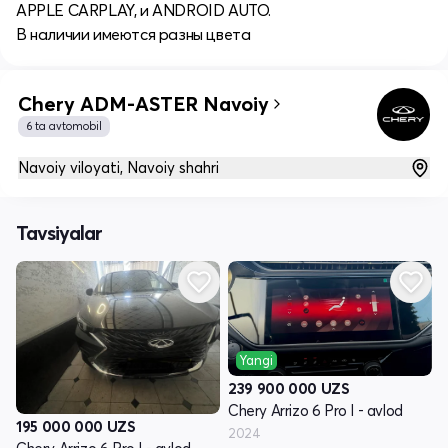
APPLE CARPLAY, и ANDROID AUTO.
В наличии имеются разны цвета
Chery ADM-ASTER Navoiy
6 ta avtomobil
Navoiy viloyati, Navoiy shahri
Tavsiyalar
Yangi
239 900 000
UZS
Chery Arrizo 6 Pro I - avlod
195 000 000
UZS
2024