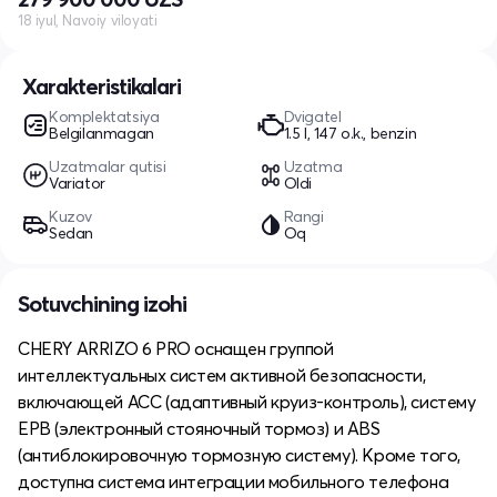
18 iyul, Navoiy viloyati
Xarakteristikalari
Komplektatsiya
Dvigatel
Belgilanmagan
1.5 l, 147 o.k., benzin
Uzatmalar qutisi
Uzatma
Variator
Oldi
Kuzov
Rangi
Sedan
Oq
Sotuvchining izohi
CHERY ARRIZO 6 PRO оснащен группой
интеллектуальных систем активной безопасности,
включающей ACC (адаптивный круиз-контроль), систему
EPB (электронный стояночный тормоз) и ABS
(антиблокировочную тормозную систему). Кроме того,
доступна система интеграции мобильного телефона