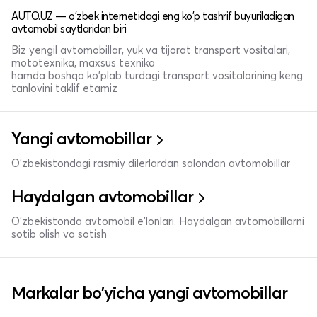
AUTO.UZ — o'zbek internetidagi eng ko'p tashrif buyuriladigan
avtomobil saytlaridan biri
Biz yengil avtomobillar, yuk va tijorat transport vositalari,
mototexnika, maxsus texnika
hamda boshqa ko'plab turdagi transport vositalarining keng
tanlovini taklif etamiz
Yangi avtomobillar
O'zbekistondagi rasmiy dilerlardan salondan avtomobillar
Haydalgan avtomobillar
O'zbekistonda avtomobil e’lonlari. Haydalgan avtomobillarni
sotib olish va sotish
Markalar bo'yicha yangi avtomobillar