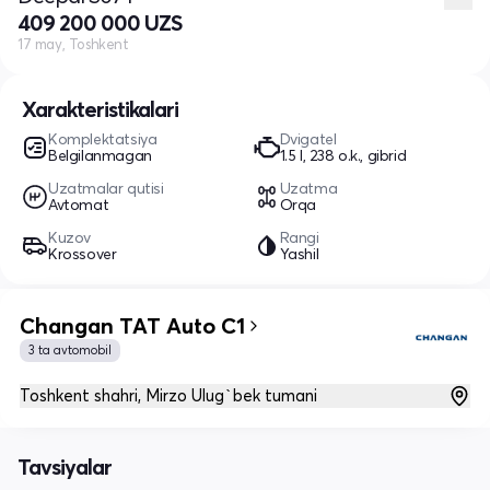
409 200 000 UZS
17 may, Toshkent
Xarakteristikalari
Komplektatsiya
Dvigatel
Belgilanmagan
1.5 l, 238 o.k., gibrid
Uzatmalar qutisi
Uzatma
Avtomat
Orqa
Kuzov
Rangi
Krossover
Yashil
Changan TAT Auto C1
3 ta avtomobil
Toshkent shahri, Mirzo Ulug`bek tumani
Tavsiyalar