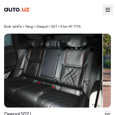
Bosh sahifa
Yangi
Deepal
S07
E'lon № 7174
Deepal S07 I