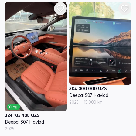
304 000 000
UZS
Deepal S07 I- avlod
2023
15 000 km
Yangi
324 105 408
UZS
Deepal S07 I- avlod
2025