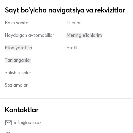
Sayt bo'yicha navigatsiya va rekvizitlar
Bosh sahifa
Dilerlar
Haydalgan avtomobillar
Mening e'lonlarim
E'lon yaratish
Profil
Tanlanganlar
Solishtirishlar
Sozlamalar
Kontaktlar
info@auto.uz