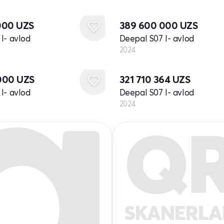
Yangi
000
UZS
389 600 000
UZS
I- avlod
Deepal S07 I- avlod
2024
Yangi
000
UZS
321 710 364
UZS
I- avlod
Deepal S07 I- avlod
2024
Q
SKANERL