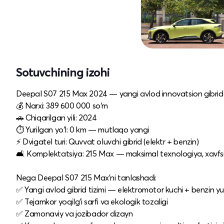
Sotuvchining izohi
Deepal S07 215 Max 2024 — yangi avlod innovatsion gibrid 
💰 Narxi: 389 600 000 so‘m
🚗 Chiqarilgan yili: 2024
⏱ Yurilgan yo‘l: 0 km — mutlaqo yangi
⚡ Dvigatel turi: Quvvat oluvchi gibrid (elektr + benzin)
🛋 Komplektatsiya: 215 Max — maksimal texnologiya, xavfsiz
Nega Deepal S07 215 Max’ni tanlashadi:
✅ Yangi avlod gibrid tizimi — elektromotor kuchi + benzin yu
✅ Tejamkor yoqilg‘i sarfi va ekologik tozaligi
✅ Zamonaviy va jozibador dizayn