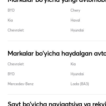
BYD
Chery
Kia
Haval
Chevrolet
Hyundai
Markalar bo'yicha haydalgan avto
Chevrolet
Kia
BYD
Hyundai
Mercedes-Benz
Lada (ВАЗ)
Sayt bo'yicha navigatsiya va rekvi