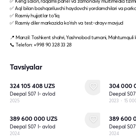
✅ Keng salon, raqamli panel va zamonaviy multimedia tizim
✅ Aql bilan boshqariluvchi haydovchi yordamchilari va parko
✅ Rasmiy hujjatlar to‘liq
✅ Rasmiy diler markazida ko‘rish va test-drayv mavjud
📍 Manzil: Toshkent shahri, Yashnobod tumani, Mahtumquli k
📞 Telefon: +998 90 328 33 28
Tavsiyalar
Yangi
324 105 408
UZS
304 000
Deepal S07 I- avlod
Deepal S07 
2025
2023
15 00
Yangi
Yangi
389 600 000
UZS
389 600 
Deepal S07 I- avlod
Deepal S07 
2024
2024