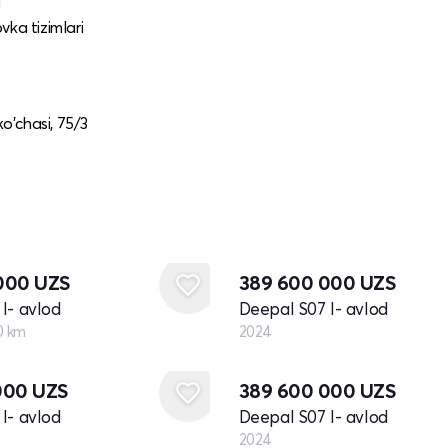
i
vka tizimlari
o'chasi, 75/3
Yangi
 000
UZS
389 600 000
UZS
I- avlod
Deepal S07 I- avlod
0 km
2024
Yangi
000
UZS
389 600 000
UZS
I- avlod
Deepal S07 I- avlod
2024