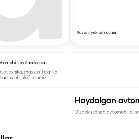
Ilovani yuklash uchun
tomobil saytlaridan biri
 mototexnika, maxsus texnika
anlovini taklif etamiz
Haydalgan avtom
O'zbekistonda avtomobil e’lonl
llar