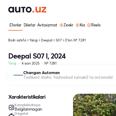
E'lonlar
Dilerlar
Avtoxizmat
Zeekr
Kia
Reels
Bosh sahifa
Yangi
Deepal
S07
E'lon № 7281
Deepal S07 I, 2024
Yangi
4 iyun 2025
№ 7281
Changan Automan
Toshkent shahri, Yashnobod tumani
3 ta avtomobil
Xarakteristikalari
Komplektatsiya
Belgilanmagan
Dvigatel