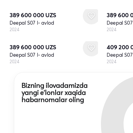
Yangi
Yangi
389 600 000
UZS
389 600 
Deepal S07 I- avlod
Deepal S07 
2024
2024
Yangi
Yangi
389 600 000
UZS
409 200 
Deepal S07 I- avlod
Deepal S07 
2024
2024
Bizning ilovadamizda
yangi e'lonlar xaqida
habarnomalar oling