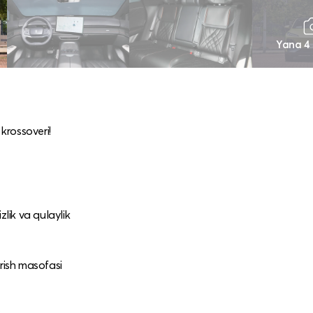
Yana 4
krossoveri!
lik va qulaylik
rish masofasi