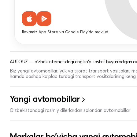
Ilovamiz App Store va Google Play'da mavjud
AUTO.UZ — o'zbek internetidagi eng ko'p tashrif buyuriladigan av
Biz yengil avtomobillar, yuk va tijorat transport vositalari,
hamda boshqa ko'plab turdagi transport vositalarining keng t
Yangi avtomobillar
O'zbekistondagi rasmiy dilerlardan salondan avtomobillar
Markalar bo'yicha yangi avtomobi