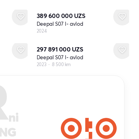
Yangi
389 600 000
UZS
Deepal S07 I- avlod
2024
297 891 000
UZS
Deepal S07 I- avlod
2023
8 500 km
R
ni
ANG