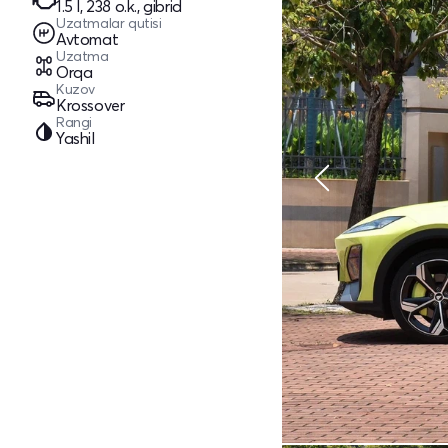
1.5 l, 238 o.k., gibrid
Uzatmalar qutisi
Avtomat
Uzatma
Orqa
Kuzov
Krossover
Rangi
Yashil