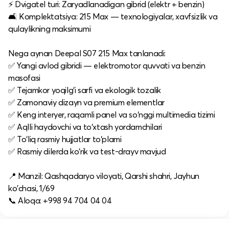
⚡ Dvigatel turi: Zaryadlanadigan gibrid (elektr + benzin)
🛋 Komplektatsiya: 215 Max — texnologiyalar, xavfsizlik va
qulaylikning maksimumi
Nega aynan Deepal S07 215 Max tanlanadi:
✅ Yangi avlod gibridi — elektromotor quvvati va benzin
masofasi
✅ Tejamkor yoqilg‘i sarfi va ekologik tozalik
✅ Zamonaviy dizayn va premium elementlar
✅ Keng interyer, raqamli panel va so‘nggi multimedia tizimi
✅ Aqlli haydovchi va to‘xtash yordamchilari
✅ To‘liq rasmiy hujjatlar to‘plami
✅ Rasmiy dilerda ko‘rik va test-drayv mavjud
📍 Manzil: Qashqadaryo viloyati, Qarshi shahri, Jayhun
ko'chasi, 1/69
📞 Aloqa: +998 94 704 04 04