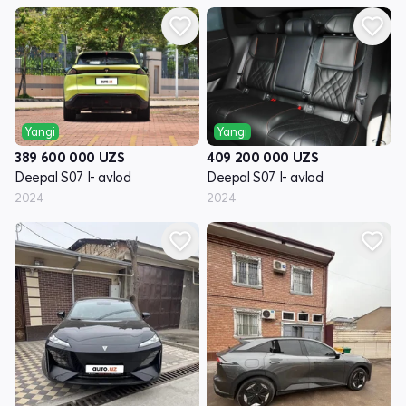
Yangi
Yangi
389 600 000
UZS
409 200 000
UZS
Deepal S07 I- avlod
Deepal S07 I- avlod
2024
2024