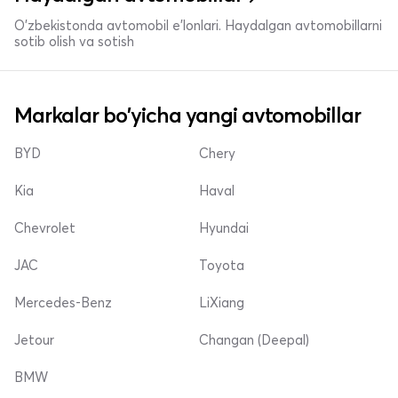
O'zbekistonda avtomobil e’lonlari. Haydalgan avtomobillarni
sotib olish va sotish
Markalar bo'yicha yangi avtomobillar
BYD
Chery
Kia
Haval
Chevrolet
Hyundai
JAC
Toyota
Mercedes-Benz
LiXiang
Jetour
Changan (Deepal)
BMW