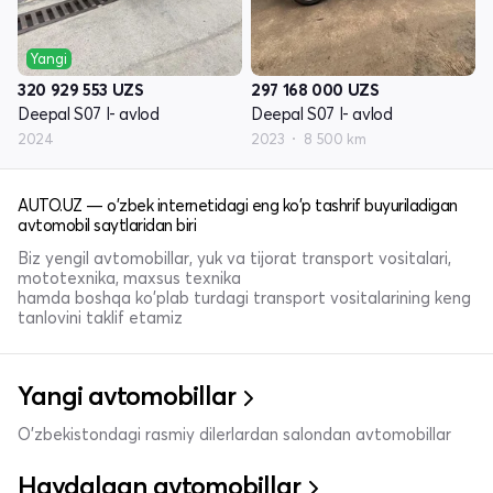
Yangi
320 929 553
UZS
297 168 000
UZS
Deepal S07 I- avlod
Deepal S07 I- avlod
2024
2023
8 500 km
AUTO.UZ — o'zbek internetidagi eng ko'p tashrif buyuriladigan
avtomobil saytlaridan biri
Biz yengil avtomobillar, yuk va tijorat transport vositalari,
mototexnika, maxsus texnika
hamda boshqa ko'plab turdagi transport vositalarining keng
tanlovini taklif etamiz
Yangi avtomobillar
O'zbekistondagi rasmiy dilerlardan salondan avtomobillar
Haydalgan avtomobillar