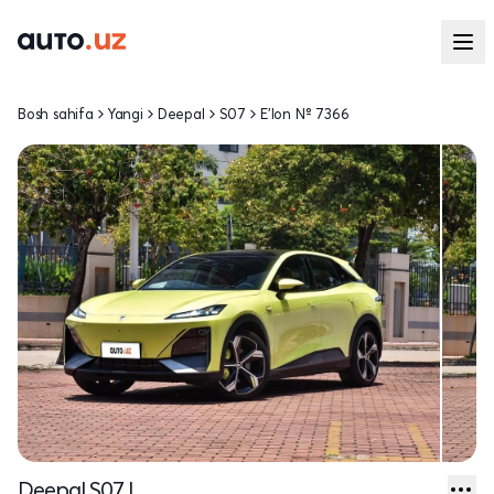
Bosh sahifa
Yangi
Deepal
S07
E'lon № 7366
Deepal S07 I