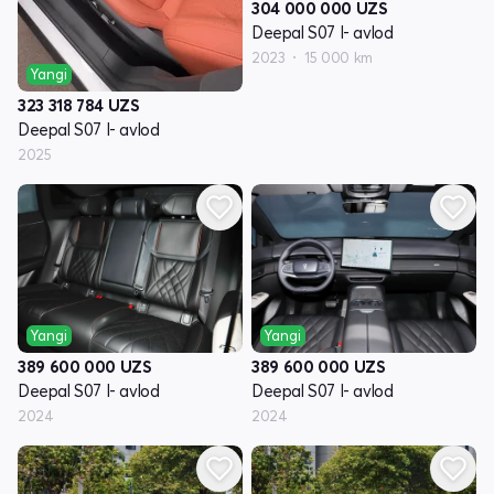
304 000 000
UZS
Deepal S07 I- avlod
2023
15 000 km
Yangi
323 318 784
UZS
Deepal S07 I- avlod
2025
Yangi
Yangi
389 600 000
UZS
389 600 000
UZS
Deepal S07 I- avlod
Deepal S07 I- avlod
2024
2024