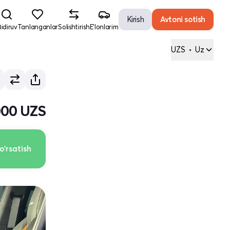
Kirish
Avtoni sotish
idiruv
Tanlanganlar
Solishtirish
E'lonlarim
UZS
•
Uz
000 UZS
o'rsatish