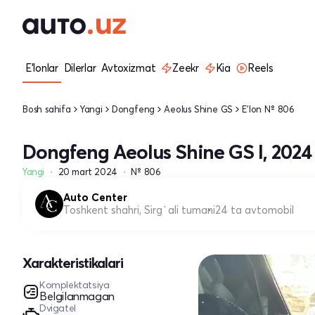
E'lonlar
Dilerlar
Avtoxizmat
Zeekr
Kia
Reels
Bosh sahifa
Yangi
Dongfeng
Aeolus Shine GS
E'lon № 806
Dongfeng Aeolus Shine GS I, 2024
Yangi
20 mart 2024
№ 806
Auto Center
Toshkent shahri, Sirg`ali tumani
24 ta avtomobil
Xarakteristikalari
Komplektatsiya
Belgilanmagan
Dvigatel