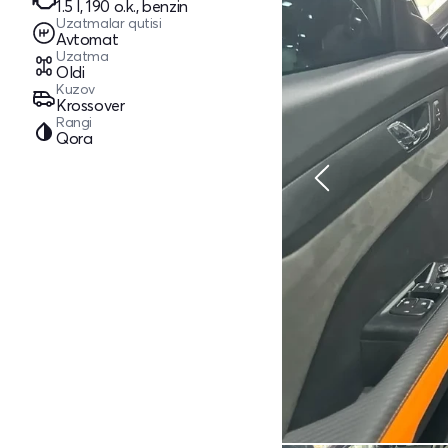
1.5 l, 190 o.k., benzin
Uzatmalar qutisi
Avtomat
Uzatma
Oldi
Kuzov
Krossover
Rangi
Qora