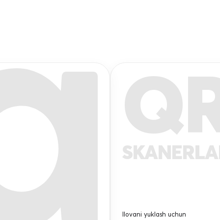
Q
SKANERL
Ilovani yuklash uchun