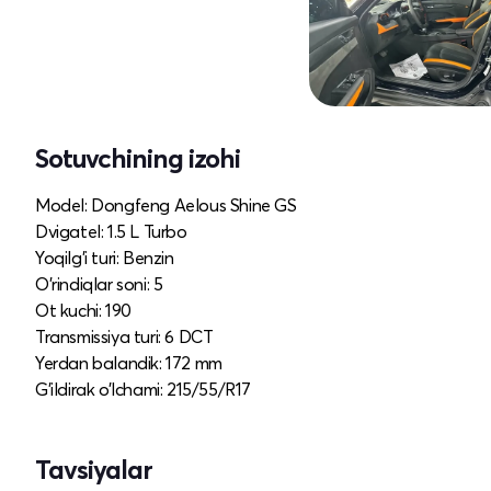
Sotuvchining izohi
Model: Dongfeng Aelous Shine GS
Dvigatel: 1.5 L Turbo
Yoqilg’i turi: Benzin
O’rindiqlar soni: 5
Ot kuchi: 190
Transmissiya turi: 6 DCT
Yerdan balandik: 172 mm
G’ildirak o’lchami: 215/55/R17
Tavsiyalar