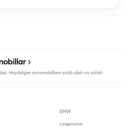
obillar
ari. Haydalgan avtomobillarni sotib olish va sotish
BMW
Leapmotor