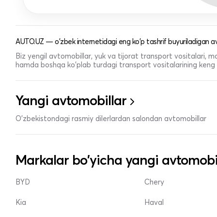
AUTO.UZ — o'zbek internetidagi eng ko'p tashrif buyuriladigan av
Biz yengil avtomobillar, yuk va tijorat transport vositalari,
hamda boshqa ko'plab turdagi transport vositalarining keng t
Yangi avtomobillar
O'zbekistondagi rasmiy dilerlardan salondan avtomobillar
Markalar bo'yicha yangi avtomobi
BYD
Chery
Kia
Haval