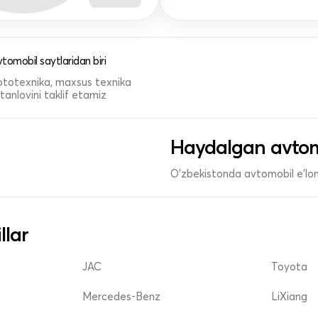
tomobil saytlaridan biri
 mototexnika, maxsus texnika
anlovini taklif etamiz
Haydalgan avtom
O'zbekistonda avtomobil e’lonl
llar
JAC
Toyota
Mercedes-Benz
LiXiang