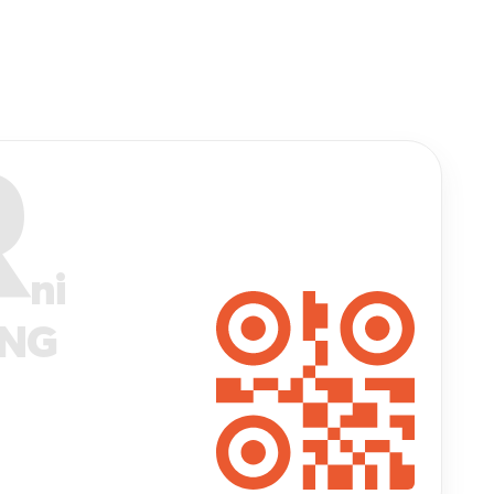
R
ni
ANG