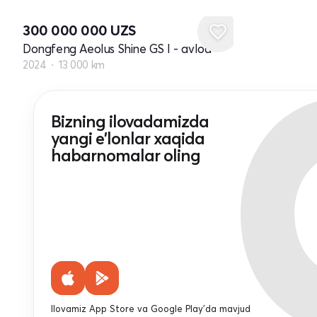
300 000 000
UZS
Dongfeng Aeolus Shine GS I - avlod
2024
13 000 km
Bizning ilovadamizda
yangi e'lonlar xaqida
habarnomalar oling
Ilovamiz App Store va Google Play'da mavjud