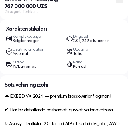
767 000 000 UZS
25 avgust, Toshkent
Xarakteristikalari
Komplektatsiya
Dvigatel
Belgilanmagan
2.0 l, 249 o.k., benzin
Uzatmalar qutisi
Uzatma
Avtomat
To'liq
Kuzov
Rangi
Yo‘ltanlamas
Kumush
Sotuvchining izohi
🚗 EXEED VX 2024 — premium krossoverlar flagmani!
💎 Har bir detallarda hashamat, quvvat va innovatsiya.
✨ Asosiy afzalliklar: 2.0 Turbo (249 ot kuchi) dvigatel, AWD