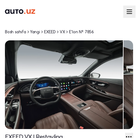
Bosh sahifa
Yangi
EXEED
VX
E'lon № 7856
EXEED VX I Restayling