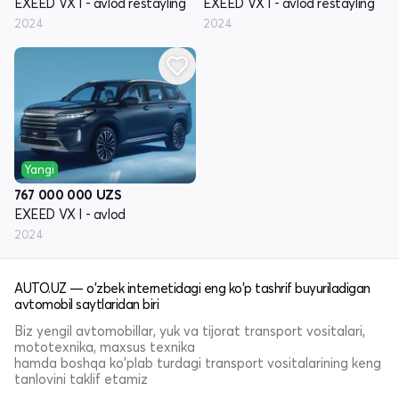
EXEED VX I - avlod restayling
EXEED VX I - avlod restayling
2024
2024
Yangi
767 000 000
UZS
EXEED VX I - avlod
2024
AUTO.UZ — o'zbek internetidagi eng ko'p tashrif buyuriladigan
avtomobil saytlaridan biri
Biz yengil avtomobillar, yuk va tijorat transport vositalari,
mototexnika, maxsus texnika
hamda boshqa ko'plab turdagi transport vositalarining keng
tanlovini taklif etamiz