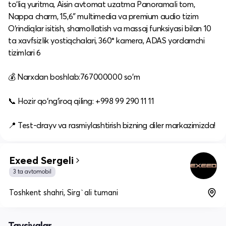
to‘liq yuritma, Aisin avtomat uzatma Panoramali tom,
Nappa charm, 15,6″ multimedia va premium audio tizim
O‘rindiqlar isitish, shamollatish va massaj funksiyasi bilan 10
ta xavfsizlik yostiqchalari, 360° kamera, ADAS yordamchi
tizimlari 6
💰 Narxdan boshlab:767000000 so'm
📞 Hozir qo‘ng‘iroq qiling: +998 99 290 11 11
📍 Test-drayv va rasmiylashtirish bizning diler markazimizda!
Exeed Sergeli
3 ta avtomobil
Toshkent shahri, Sirg`ali tumani
Tavsiyalar