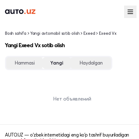
Bosh sahifa
Yangi avtomobil sotib olish
Exeed
Exeed Vx
Yangi Exeed Vx sotib olish
Hammasi
Yangi
Haydalgan
Нет объявлений
AUTO.UZ — o'zbek internetidagi eng ko'p tashrif buyuriladigan