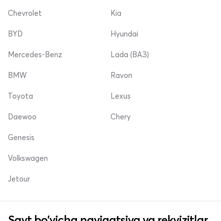
Chevrolet
Kia
BYD
Hyundai
Mercedes-Benz
Lada (ВАЗ)
BMW
Ravon
Toyota
Lexus
Daewoo
Chery
Genesis
Volkswagen
Jetour
Sayt bo'yicha navigatsiya va rekvizitlar